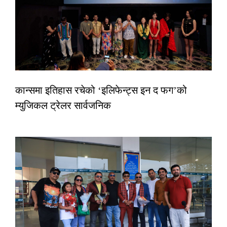
कान्समा इतिहास रचेको ‘इलिफेन्ट्स इन द फग’को
म्युजिकल ट्रेलर सार्वजनिक