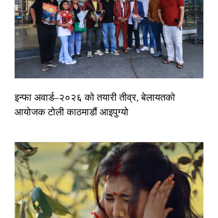
इन्फा अवार्ड–२०२६ को तयारी तीव्र, बेलायतको
आयोजक टोली काठमाडौं आइपुग्यो