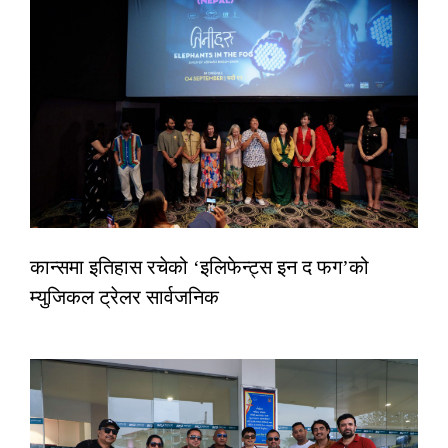
कान्समा इतिहास रचेको ‘इलिफेन्ट्स इन द फग’को
म्युजिकल ट्रेलर सार्वजनिक