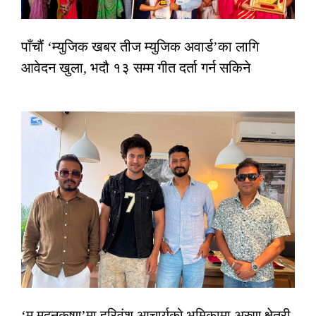
पाँचौं ‘म्युजिक खबर तीज म्युजिक अवार्ड’का लागि
आवेदन खुला, भदौ १३ सम्म गीत दर्ता गर्न सकिने
‘म मदनकृष्ण’मा हरिवंश आचार्यको भूमिकामा अरुण क्षेत्री