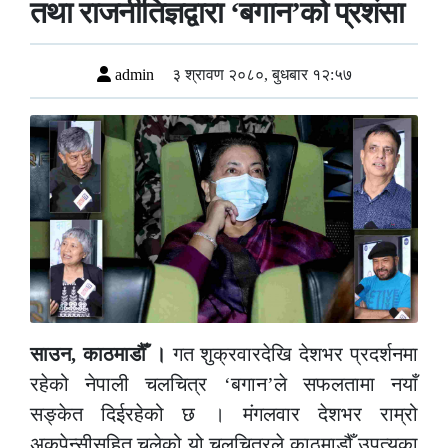
तथा राजनीतिज्ञद्वारा ‘बगान’को प्रशंसा
admin
३ श्रावण २०८०, बुधबार १२:५७
साउन, काठमाडौँ ।
गत शुक्रवारदेखि देशभर प्रदर्शनमा
रहेको नेपाली चलचित्र ‘बगान’ले सफलतामा नयाँ
सङ्केत दिईरहेको छ । मंगलवार देशभर राम्रो
अकुपेन्सीसहित चलेको यो चलचित्रले काठमाडौँ उपत्यका