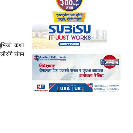
मुभिको कथा
लीसँगै संगम