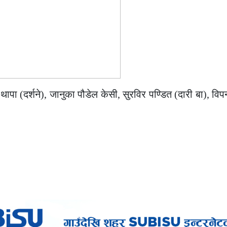
ापा (दर्शने), जानुका पौडेल केसी, सुरविर पण्डित (दारी बा), विपन