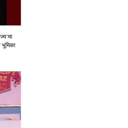
ज्य’मा
ो भूमिका