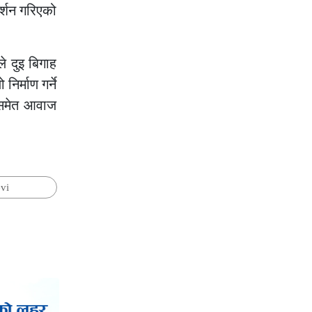
र्शन गरिएको
े दुइ बिगाह
िर्माण गर्ने
ा समेत आवाज
vi