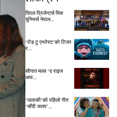
दिपल प्रिजेन्टर्स मिस
युनिभर्स नेपाल...
‘रोड टु एभरेस्ट’को टिजर
र...
सौगात मल्ल ‘द राइज
अफ...
‘जलाकी’को पहिलो गीत
‘चाँदी जलप’...