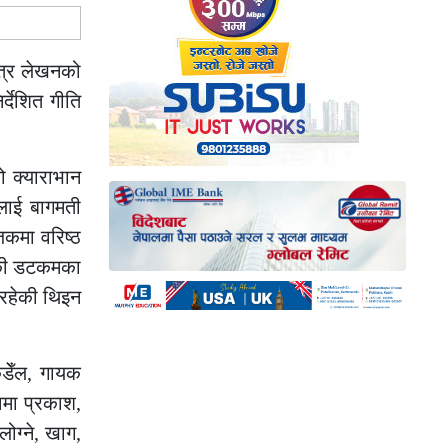
ित्र लेखनको
र्देशित गीति
 क्याराभान
ीलाई बागमती
जकमा वरिष्ठ
निकी डटकमका
 रहेकी थिइन
कडेँल, गायक
वमा प्रकाश,
ोग्ने, खाग,