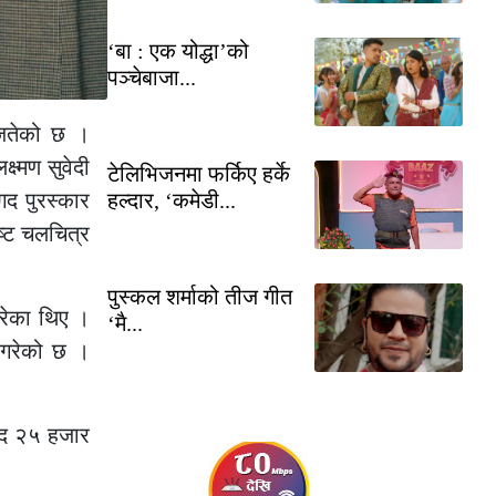
‘बा : एक योद्धा’को
पञ्चेबाजा...
जितेको छ ।
ष्मण सुवेदी
टेलिभिजनमा फर्किए हर्के
हल्दार, ‘कमेडी...
गद पुरस्कार
ृष्ट चलचित्र
पुस्कल शर्माको तीज गीत
 गरेका थिए ।
‘मै...
्त गरेको छ ।
 नगद २५ हजार