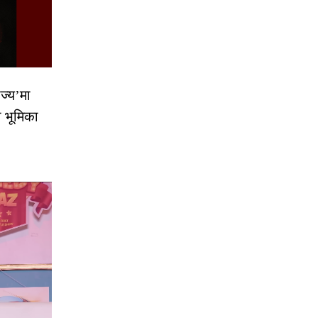
ज्य’मा
ो भूमिका