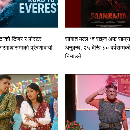
स्ट’को टिजर र पोस्टर
सौगात मल्ल ‘द राइज अफ साम्रा
गरमाथासम्मको प्रेरणादायी
अनुबन्ध, २५ देखि ८० वर्षसम्मक
ा
निभाउने