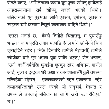
सेनले बताए, ‘अभिनेताका रूपमा युग पुरुष खोज्नु हामीलाई
आइसल्यान्डमा सर्प खोज्नु जस्तो भएको थियो।
बलिदानको युग पुरुषका लागि एक्सन, इमोसन, लुक्स र
डाइलग चारै कलामा निपुर्ण कलाकार चाहिने थियो।’
‘एउटा भनाई छ, ‘दैवले तिमीले चिताउनु, म पुर्‍याउँछु
भन्छ।’ काम प्रति लगाव भएपछि दैवले पनि खोजेको चिज
जुराइदिने रहेछ। निकै दिनपछि हामीले भेट्टायौँ, हामीले
खोजेका चारै गुण भएका युवा समीर भट्ट,’ सेन भन्छन्,
‘उनी दसौँ वर्षदेखि मुम्बईमा गुपचुप रहेर अभिनय, मार्सल
आर्ट, नृत्य र द्वन्द्वका धेरै कक्षा र कार्यशालासँगै ठुलै तपस्या
गरिरहेका रहेछन् । एकलव्यजस्तो गहन एकान्तमा रहेर
कलाकारिताबारे उनले गरेको यो सङ्घर्ष, मेहनत र
तपस्याले उनलाई बलिदानका लागि खरो उतारिदिएको
छ।’