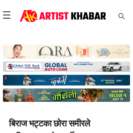
बिराज भट्टका छोरा समीरले