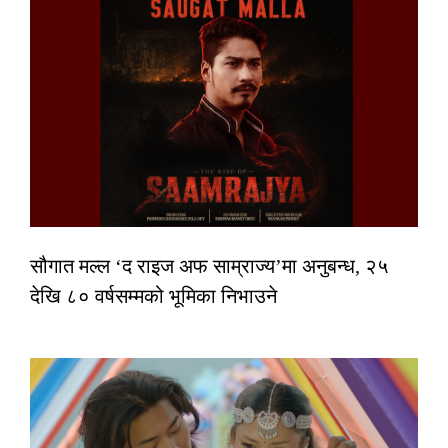
सौगात मल्ल ‘द राइज अफ साम्राज्य’मा अनुबन्ध, २५
देखि ८० वर्षसम्मको भूमिका निभाउने