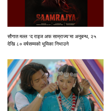
सौगात मल्ल ‘द राइज अफ साम्राज्य’मा अनुबन्ध, २५
देखि ८० वर्षसम्मको भूमिका निभाउने