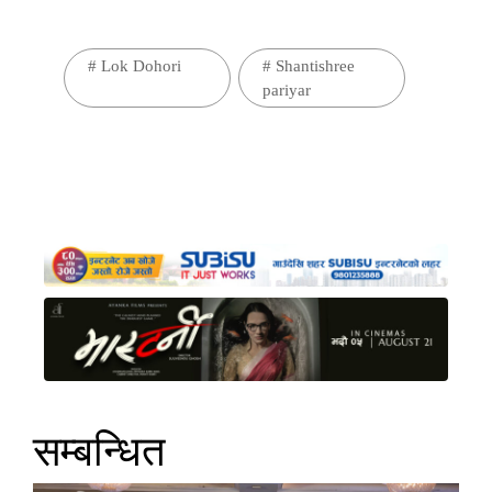
#
Lok Dohori
#
Shantishree
pariyar
सम्बन्धित