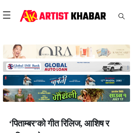
‘पिताम्बर’को गीत रिलिज, आशिष र