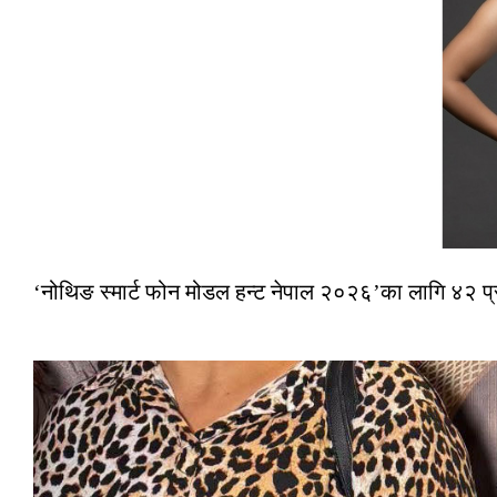
‘नोथिङ स्मार्ट फोन मोडल हन्ट नेपाल २०२६’का लागि ४२ प