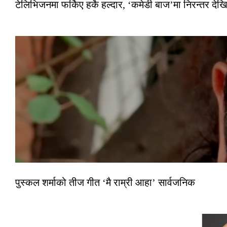
टेलिभिजनमा फर्किए हर्के हल्दार, ‘कमेडी बाज’मा निरन्तर देखि
पुस्कल शर्माको तीज गीत ‘मै राम्री आहा’ सार्वजनिक