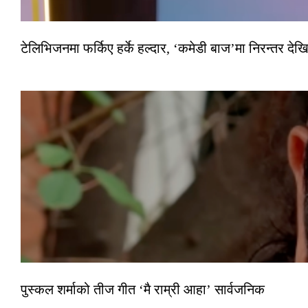
टेलिभिजनमा फर्किए हर्के हल्दार, ‘कमेडी बाज’मा निरन्तर देखि
पुस्कल शर्माको तीज गीत ‘मै राम्री आहा’ सार्वजनिक