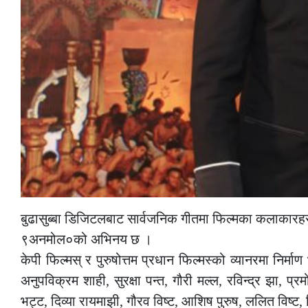
बुढासुब्बा डिजिटलबाट सार्वजनिक गीतमा फिल्मका कलाकारहरु प्
९अनमोल०को अभिनय छ ।
केपी फिल्मस् र पुरुषोत्तम प्रधान फिल्मस्को व्यानरमा निर्
अनुपविक्रम शाही, सुरक्षा पन्त, गौरी मल्ल, रविन्द्र झा, प्
भट्ट, दिव्या रायमाझी, गौरव विष्ट, आशिष पुरुष, ललित विष्