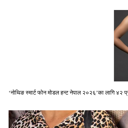
‘नोथिङ स्मार्ट फोन मोडल हन्ट नेपाल २०२६’का लागि ४२ प