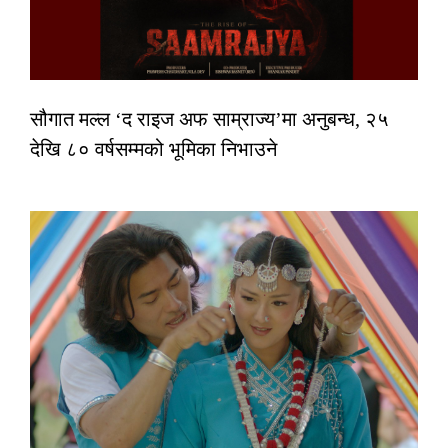
सौगात मल्ल ‘द राइज अफ साम्राज्य’मा अनुबन्ध, २५
देखि ८० वर्षसम्मको भूमिका निभाउने