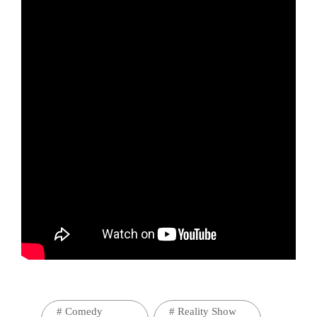
#
Comedy
#
Reality Show