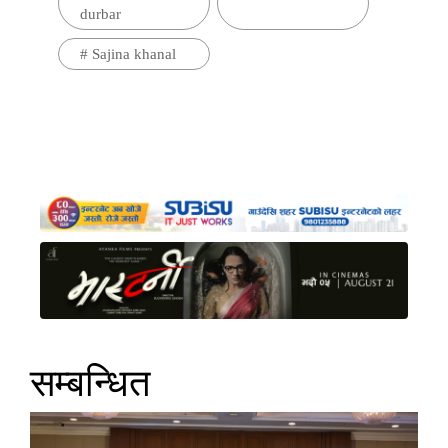
durbar
#
Sajina khanal
सम्बन्धित