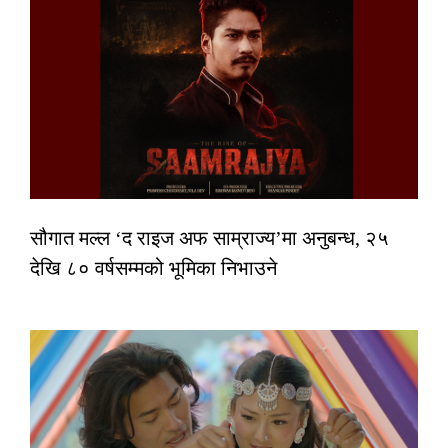
सौगात मल्ल ‘द राइज अफ साम्राज्य’मा अनुबन्ध, २५
देखि ८० वर्षसम्मको भूमिका निभाउने