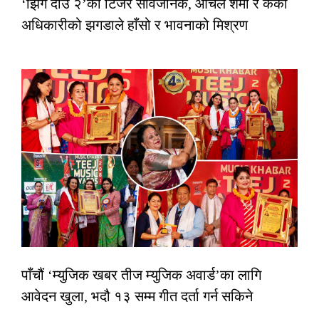
‘झिँगे दाउ २’को टिजर सार्वजनिक, आँचल शर्मा र केकी
अधिकारीको झगडाले हाँसो र भावनाको मिश्रण
पाँचौं ‘म्युजिक खबर तीज म्युजिक अवार्ड’का लागि
आवेदन खुला, भदौ १३ सम्म गीत दर्ता गर्न सकिने