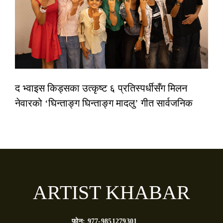
द भ्वाइस किड्सका उत्कृष्ट ६ प्रतिस्पर्धीसँग मिलन
नेवारको ‘घिन्ताङ्ग घिन्ताङ्ग मादलु’ गीत सार्वजनिक
ARTIST KHABAR
फोन:
977-9851279301