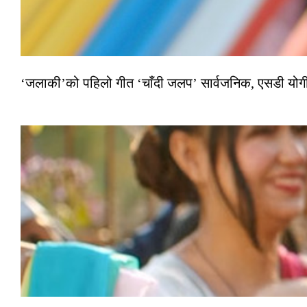
‘जलाकी’को पहिलो गीत ‘चाँदी जलप’ सार्वजनिक, एसडी योगी–अञ