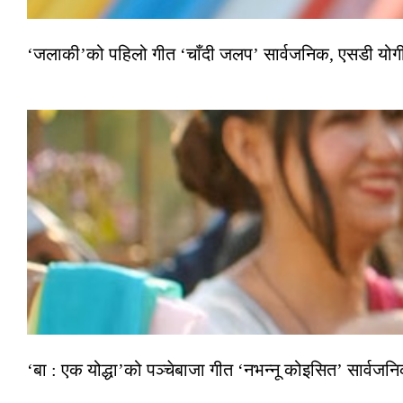
‘जलाकी’को पहिलो गीत ‘चाँदी जलप’ सार्वजनिक, एसडी योगी–अञ
‘बा : एक योद्धा’को पञ्चेबाजा गीत ‘नभन्नू कोइसित’ सार्वज