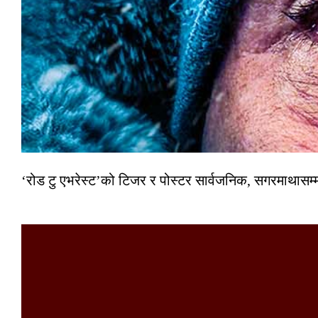
‘रोड टु एभरेस्ट’को टिजर र पोस्टर सार्वजनिक, सगरमाथासम्