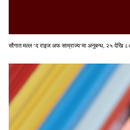
सौगात मल्ल ‘द राइज अफ साम्राज्य’मा अनुबन्ध, २५ देखि ८०