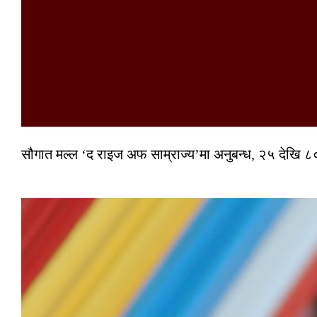
सौगात मल्ल ‘द राइज अफ साम्राज्य’मा अनुबन्ध, २५ देखि ८०