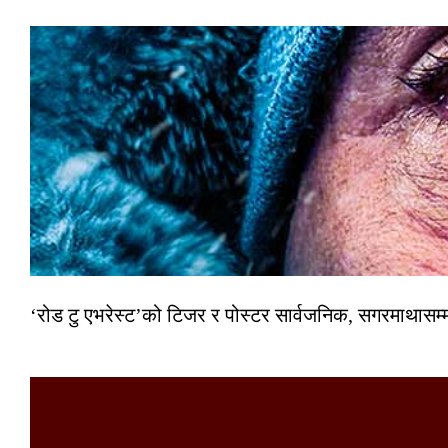
‘रोड टु एभरेस्ट’को टिजर र पोस्टर सार्वजनिक, सगरमाथासम्