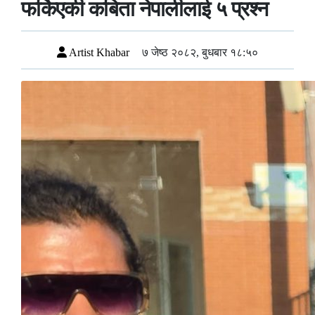
फर्किएकी कबिता नेपालीलाई ५ प्रश्न
Artist Khabar
७ जेष्ठ २०८२, बुधबार १८:५०