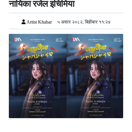
नायिका रजेल इचिमिया
Artist Khabar
५ असार २०८२, बिहीबार ११:२४