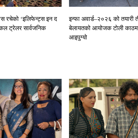
ास रचेको ‘इलिफेन्ट्स इन द
इन्फा अवार्ड–२०२६ को तयारी त
कल ट्रेलर सार्वजनिक
बेलायतको आयोजक टोली काठमा
आइपुग्यो