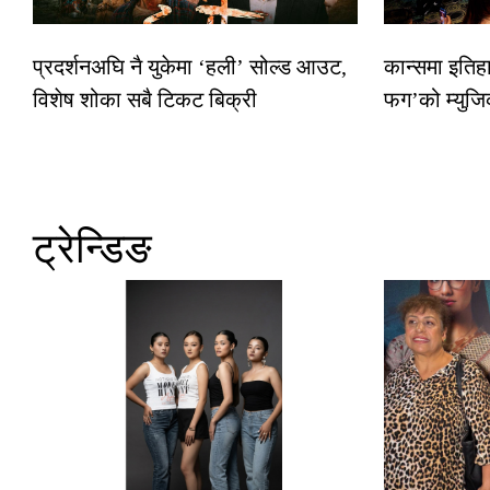
प्रदर्शनअघि नै युकेमा ‘हली’ सोल्ड आउट,
कान्समा इतिह
विशेष शोका सबै टिकट बिक्री
फग’को म्युजि
ट्रेन्डिङ