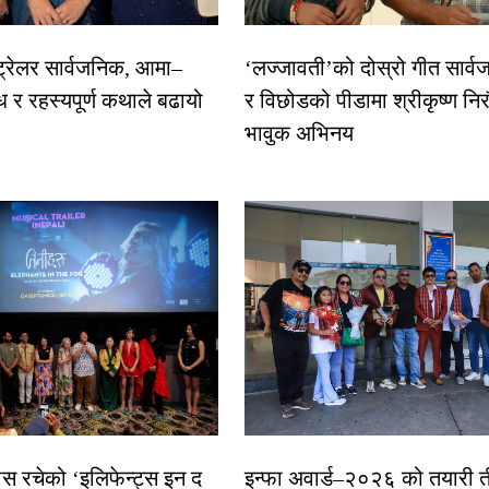
 ट्रेलर सार्वजनिक, आमा–
‘लज्जावती’को दोस्रो गीत सार्वज
ध र रहस्यपूर्ण कथाले बढायो
र विछोडको पीडामा श्रीकृष्ण नि
भावुक अभिनय
ास रचेको ‘इलिफेन्ट्स इन द
इन्फा अवार्ड–२०२६ को तयारी त