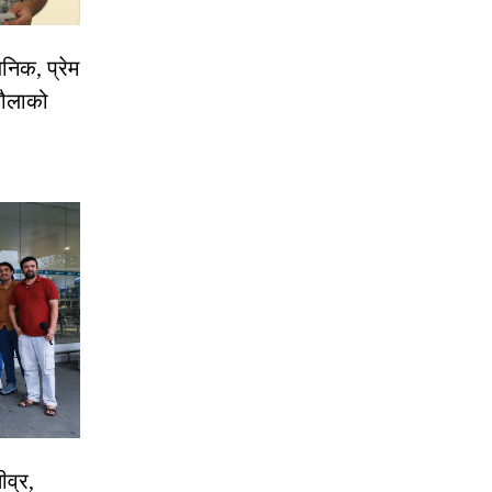
निक, प्रेम
रौलाको
ीव्र,