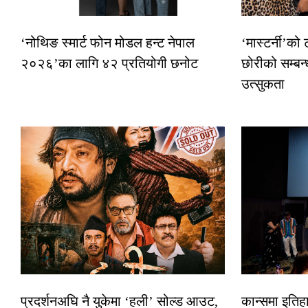
‘नोथिङ स्मार्ट फोन मोडल हन्ट नेपाल
‘मास्टर्नी’को
२०२६’का लागि ४२ प्रतियोगी छनोट
छोरीको सम्बन्
उत्सुकता
प्रदर्शनअघि नै युकेमा ‘हली’ सोल्ड आउट,
कान्समा इतिह