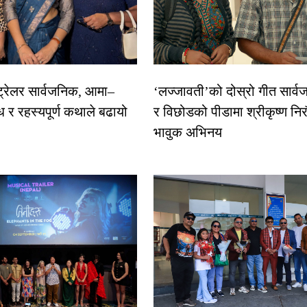
 ट्रेलर सार्वजनिक, आमा–
‘लज्जावती’को दोस्रो गीत सार्वज
ध र रहस्यपूर्ण कथाले बढायो
र विछोडको पीडामा श्रीकृष्ण नि
भावुक अभिनय