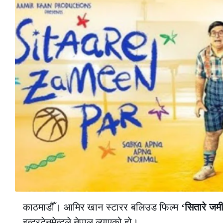
काठमाडौँ। आमिर खान स्टारर बलिउड फिल्म
‘सितारे जम
इन्टरटेनमेन्टले नेपाल ल्याएको हो।