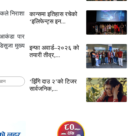
शकले निराशा
कान्समा इतिहास रचेको
‘इलिफेन्ट्स इन...
 आकंडा पार
िसुजा मुख्य
इन्फा अवार्ड–२०२६ को
तयारी तीव्र,...
‘झिँगे दाउ २’को टिजर
खान
सार्वजनिक,...