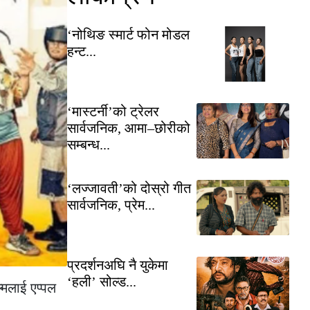
‘नोथिङ स्मार्ट फोन मोडल
हन्ट...
‘मास्टर्नी’को ट्रेलर
सार्वजनिक, आमा–छोरीको
सम्बन्ध...
‘लज्जावती’को दोस्रो गीत
सार्वजनिक, प्रेम...
प्रदर्शनअघि नै युकेमा
‘हली’ सोल्ड...
्मलाई एप्पल