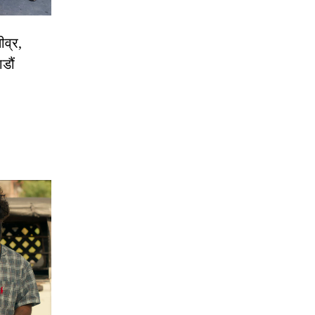
ीव्र,
डौं