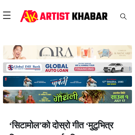
‘सिटामोल’को दोस्रो गीत ‘मुटुभित्र