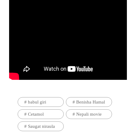
#
babul giri
#
Benisha Hamal
#
Cetamol
#
Nepali movie
#
Saugat niraula