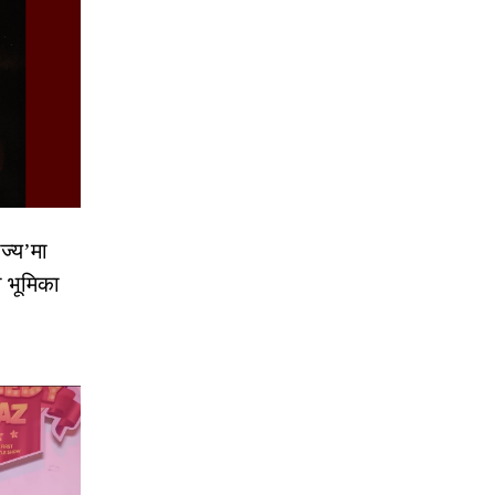
ज्य’मा
ो भूमिका