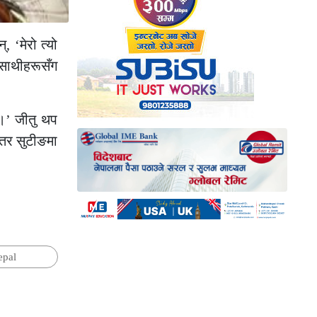
 ‘मेरो त्यो
े साथीहरूसँग
 ।’ जीतु थप
 तर सुटीङमा
epal