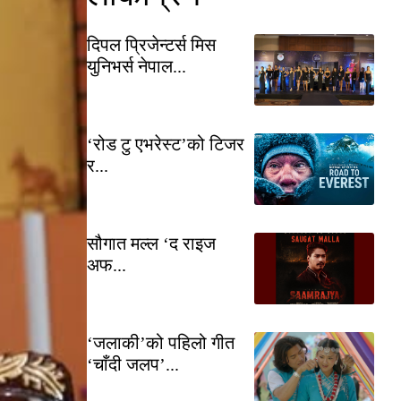
दिपल प्रिजेन्टर्स मिस
युनिभर्स नेपाल...
‘रोड टु एभरेस्ट’को टिजर
र...
सौगात मल्ल ‘द राइज
अफ...
‘जलाकी’को पहिलो गीत
‘चाँदी जलप’...