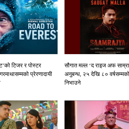
स्ट’को टिजर र पोस्टर
सौगात मल्ल ‘द राइज अफ साम्रा
गरमाथासम्मको प्रेरणादायी
अनुबन्ध, २५ देखि ८० वर्षसम्मक
ा
निभाउने