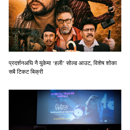
प्रदर्शनअघि नै युकेमा ‘हली’ सोल्ड आउट, विशेष शोका
सबै टिकट बिक्री