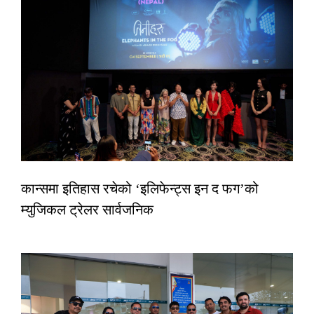
कान्समा इतिहास रचेको ‘इलिफेन्ट्स इन द फग’को
म्युजिकल ट्रेलर सार्वजनिक