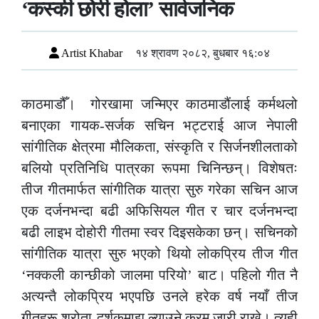
‘कस्की छोरी होला’ सार्वजनिक
Artist Khabar
१४ श्रावण २०८२, बुधबार १६:०४
काठमाडौँ। गोरखामा जन्मिएर काठमाडौंलाई कर्मथलो
बनाएका गायक-सर्जक सचिन भट्टराई आज नेपाली
सांगीतिक क्षेत्रमा मौलिकता, संस्कृति र सिर्जनशीलताको
बलियो प्रतिनिधि पात्रका रूपमा चिनिन्छन्। विशेषतः
तीज गीतमार्फत सांगीतिक यात्रा सुरु गरेका सचिन आज
एक दर्जनभन्दा बढी अफिसियल गीत र चार दर्जनभन्दा
बढी लाइभ दोहोरी गीतमा स्वर दिइसकेका छन्। सचिनको
सांगीतिक यात्रा सुरु भएको थियो लोकप्रिय तीज गीत
‘नक्कली कान्छीको जालमा परियो’ बाट। पहिलो गीत नै
अत्यन्तै लोकप्रिय भएपछि उनले हरेक वर्ष नयाँ तीज
गीतहरू श्रोता-दर्शकमाझ ल्याउने क्रम जारी राखे। त्यही