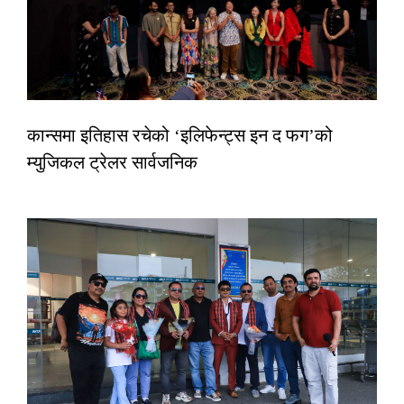
कान्समा इतिहास रचेको ‘इलिफेन्ट्स इन द फग’को
म्युजिकल ट्रेलर सार्वजनिक