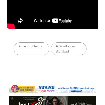
#
Sachin bhattrai
#
Samikshya
Adhikari