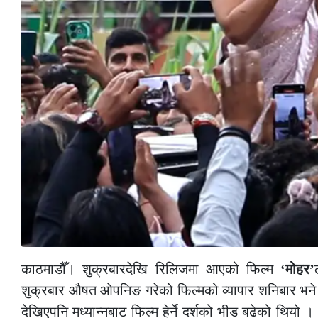
काठमाडौँ। शुक्रबारदेखि रिलिजमा आएको फिल्म
‘मोहर’
शुक्रबार औषत ओपनिङ गरेको फिल्मको व्यापार शनिबार भ
देखिएपनि मध्यान्नबाट फिल्म हेर्ने दर्शको भीड बढेको थि