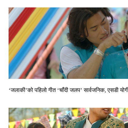
‘जलाकी’को पहिलो गीत ‘चाँदी जलप’ सार्वजनिक, एसडी योगी–अञ