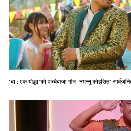
‘बा : एक योद्धा’को पञ्चेबाजा गीत ‘नभन्नू कोइसित’ सार्वज