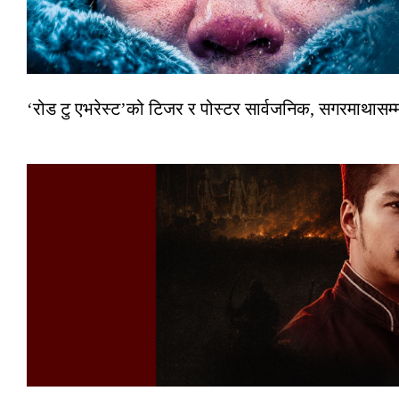
‘रोड टु एभरेस्ट’को टिजर र पोस्टर सार्वजनिक, सगरमाथासम्