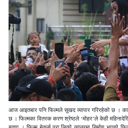
आज आइतबार पनि फिल्मले सुखद व्यापार गरिरहेको छ । क
छ । फिल्मका वितरक करण श्रेष्ठले ‘मोहर’ले केही महिनादेख
बताए । फिल्म मेकर्स प्रा.लिको व्यानरमा निर्माण भएको फि