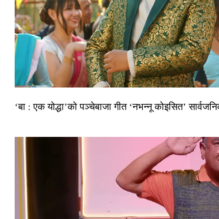
‘बा : एक योद्धा’को पञ्चेबाजा गीत ‘नभन्नू कोइसित’ सार्वज