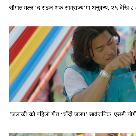
सौगात मल्ल ‘द राइज अफ साम्राज्य’मा अनुबन्ध, २५ देखि ८०
‘जलाकी’को पहिलो गीत ‘चाँदी जलप’ सार्वजनिक, एसडी योगी–अञ