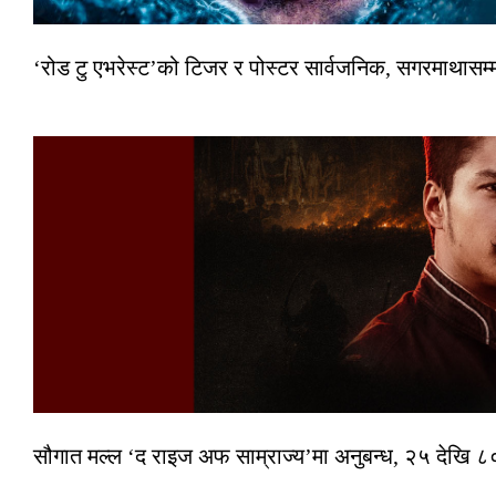
‘रोड टु एभरेस्ट’को टिजर र पोस्टर सार्वजनिक, सगरमाथासम्
सौगात मल्ल ‘द राइज अफ साम्राज्य’मा अनुबन्ध, २५ देखि ८०