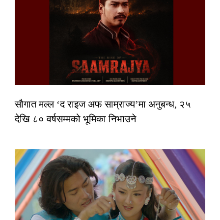
सौगात मल्ल ‘द राइज अफ साम्राज्य’मा अनुबन्ध, २५
देखि ८० वर्षसम्मको भूमिका निभाउने