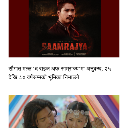
सौगात मल्ल ‘द राइज अफ साम्राज्य’मा अनुबन्ध, २५
देखि ८० वर्षसम्मको भूमिका निभाउने