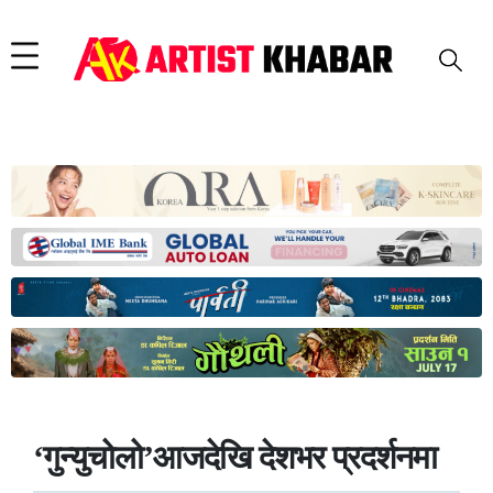
‘गुन्युचोलो’आजदेखि देशभर प्रदर्शनमा