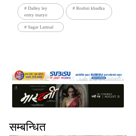
#
Dalley ley
#
Roshni khadka
entry maryo
#
Sagar Lamsal
सम्बन्धित