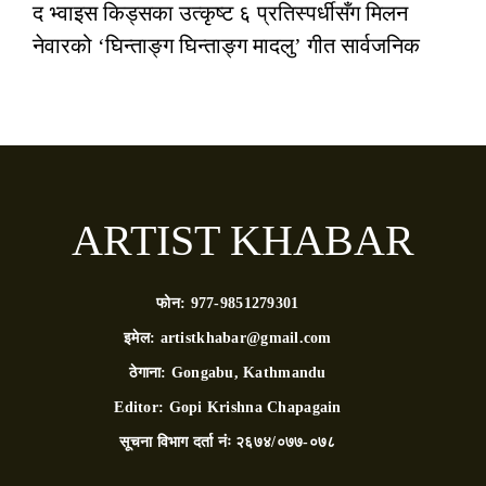
द भ्वाइस किड्सका उत्कृष्ट ६ प्रतिस्पर्धीसँग मिलन
नेवारको ‘घिन्ताङ्ग घिन्ताङ्ग मादलु’ गीत सार्वजनिक
ARTIST KHABAR
फोन:
977-9851279301
इमेल:
artistkhabar@gmail.com
ठेगाना:
Gongabu, Kathmandu
Editor:
Gopi Krishna Chapagain
सूचना विभाग दर्ता नंः
२६७४/०७७-०७८