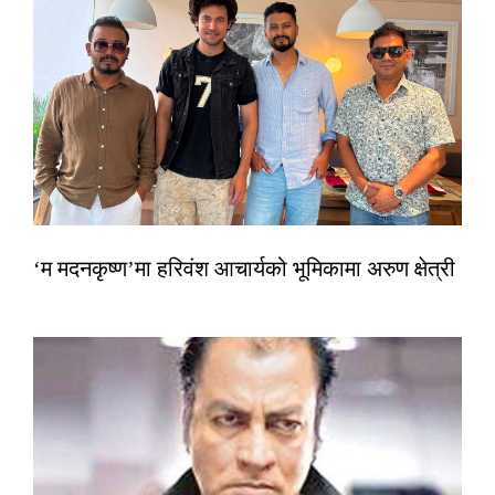
‘म मदनकृष्ण’मा हरिवंश आचार्यको भूमिकामा अरुण क्षेत्री