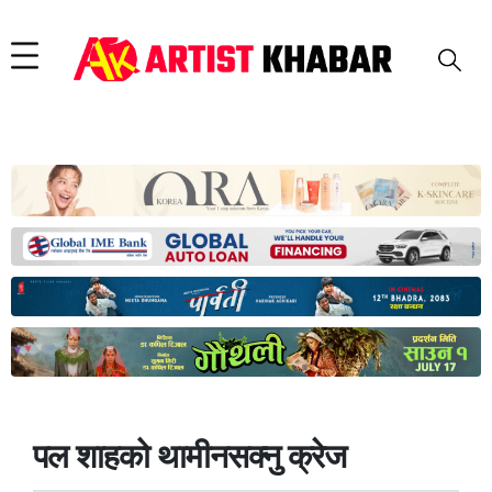
पल शाहको थामीनसक्नु क्रेज