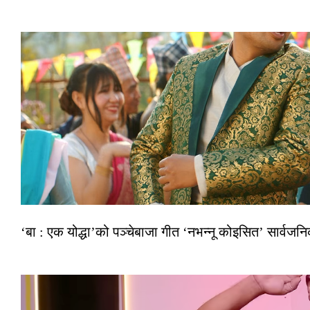
‘बा : एक योद्धा’को पञ्चेबाजा गीत ‘नभन्नू कोइसित’ सार्वज