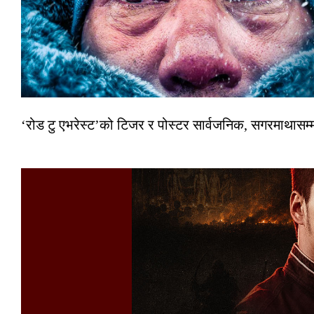
‘रोड टु एभरेस्ट’को टिजर र पोस्टर सार्वजनिक, सगरमाथासम्