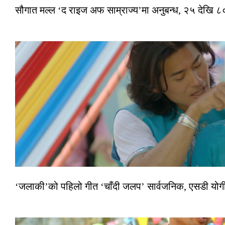
सौगात मल्ल ‘द राइज अफ साम्राज्य’मा अनुबन्ध, २५ देखि ८०
‘जलाकी’को पहिलो गीत ‘चाँदी जलप’ सार्वजनिक, एसडी योगी–अञ