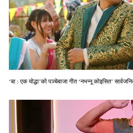
‘बा : एक योद्धा’को पञ्चेबाजा गीत ‘नभन्नू कोइसित’ सार्वज