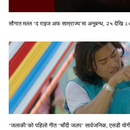
सौगात मल्ल ‘द राइज अफ साम्राज्य’मा अनुबन्ध, २५ देखि ८०
‘जलाकी’को पहिलो गीत ‘चाँदी जलप’ सार्वजनिक, एसडी योगी–अञ