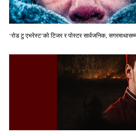
‘रोड टु एभरेस्ट’को टिजर र पोस्टर सार्वजनिक, सगरमाथासम्