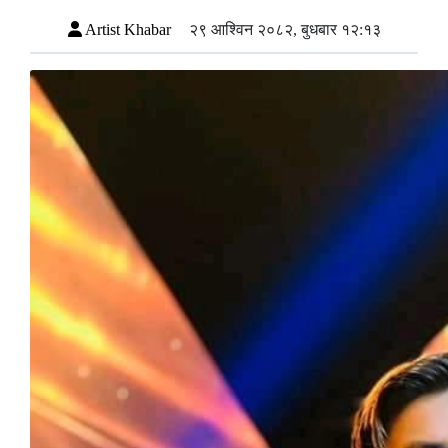
Artist Khabar
२९ आश्विन २०८२, बुधबार १२:१३