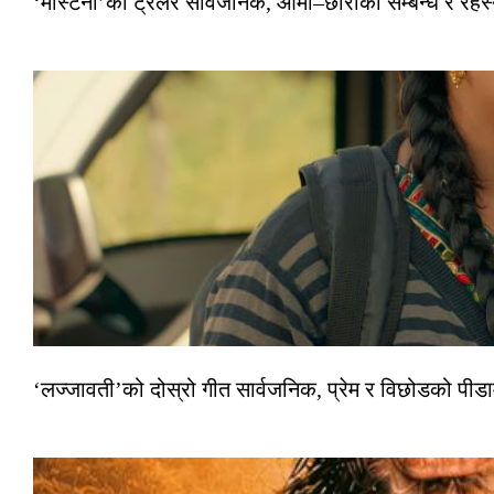
‘मास्टर्नी’को ट्रेलर सार्वजनिक, आमा–छोरीको सम्बन्ध र रहस्
‘लज्जावती’को दोस्रो गीत सार्वजनिक, प्रेम र विछोडको पीड