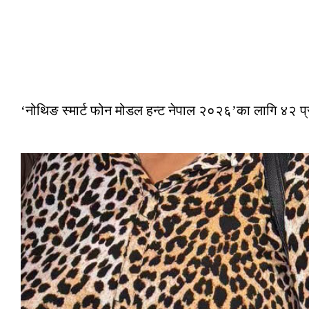
‘नोथिङ स्मार्ट फोन मोडल हन्ट नेपाल २०२६’का लागि ४२ प