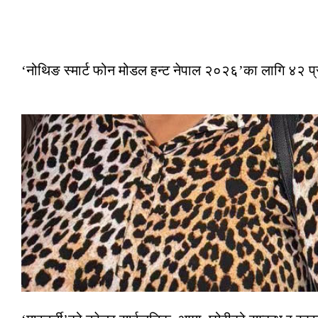
‘नोथिङ स्मार्ट फोन मोडल हन्ट नेपाल २०२६’का लागि ४२ प