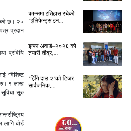
कान्समा इतिहास रचेको
‘इलिफेन्ट्स इन...
रेको छ। २०
पत्र प्रदान
इन्फा अवार्ड–२०२६ को
तथा प्रविधि
तयारी तीव्र,...
ाई ‘विशिष्ट
‘झिँगे दाउ २’को टिजर
क रु। १ लाख
सार्वजनिक,...
सुविधा सुरु
र्राष्ट्रिय
 लागि बोर्ड