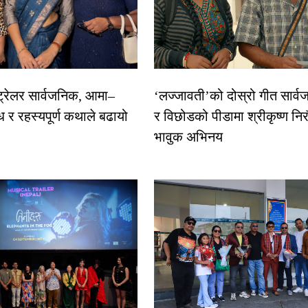
 ट्रेलर सार्वजनिक, आमा–
‘लज्जावती’को दोस्रो गीत सार्वज
ध र रहस्यपूर्ण कथाले बढायो
र विछोडको पीडामा श्रीकृष्ण नि
भावुक अभिनय