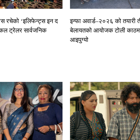
ास रचेको ‘इलिफेन्ट्स इन द
इन्फा अवार्ड–२०२६ को तयारी त
कल ट्रेलर सार्वजनिक
बेलायतको आयोजक टोली काठमा
आइपुग्यो