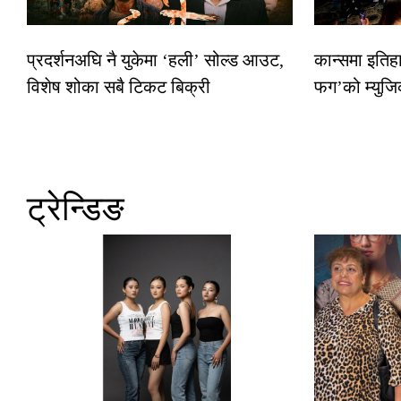
प्रदर्शनअघि नै युकेमा ‘हली’ सोल्ड आउट,
कान्समा इतिह
विशेष शोका सबै टिकट बिक्री
फग’को म्युजि
ट्रेन्डिङ