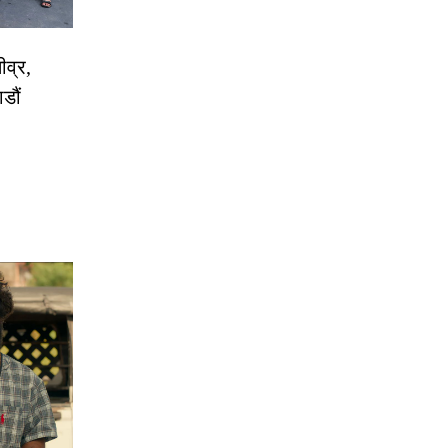
ीव्र,
डौं