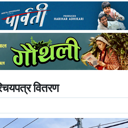
िचयपत्र वितरण