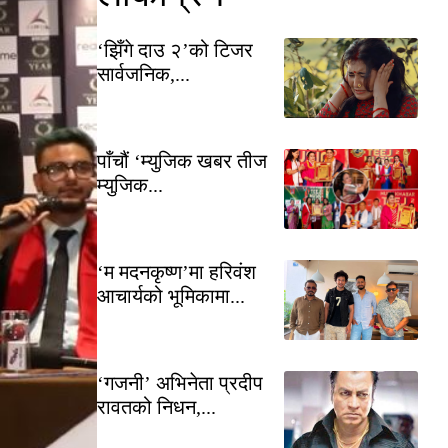
‘झिँगे दाउ २’को टिजर
सार्वजनिक,...
पाँचौं ‘म्युजिक खबर तीज
म्युजिक...
‘म मदनकृष्ण’मा हरिवंश
आचार्यको भूमिकामा...
‘गजनी’ अभिनेता प्रदीप
रावतको निधन,...