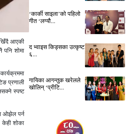
‘कार्की साइला’को पहिलो
गीत ‘लग्यौ...
ेखिँदै आएकी
द भ्वाइस किड्सका उत्कृष्ट
ै पनि शोमा
६...
ार्यक्रममा
गायिका आगन्तुक खरेलले
टिङ प्रणाली
खोलिन् ‘प्रीटि...
क्ने स्पष्ट
ा ओझेल पर्न
ा केही शोका