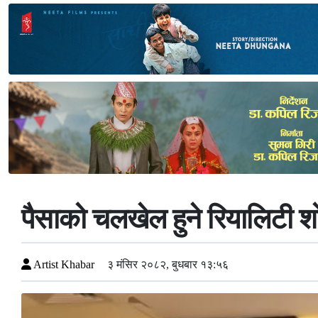
पैसाको चलखेल हुने रियालिटी शो
Artist Khabar
३ मंसिर २०८२, बुधबार १३:५६