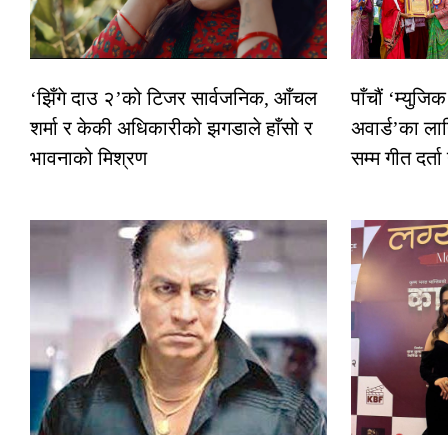
‘झिँगे दाउ २’को टिजर सार्वजनिक, आँचल
पाँचौं ‘म्युज
शर्मा र केकी अधिकारीको झगडाले हाँसो र
अवार्ड’का ला
भावनाको मिश्रण
सम्म गीत दर्ता