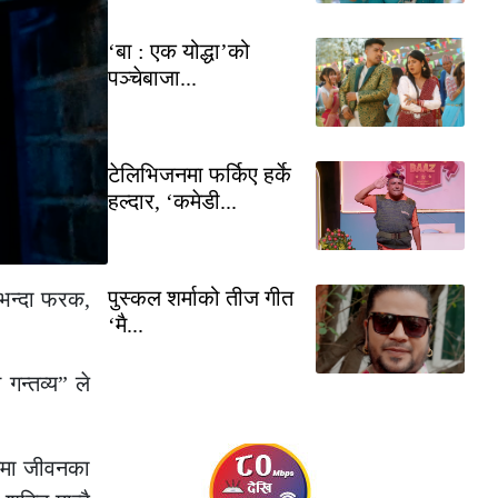
‘बा : एक योद्धा’को
पञ्चेबाजा...
टेलिभिजनमा फर्किए हर्के
हल्दार, ‘कमेडी...
पुस्कल शर्माको तीज गीत
ाभन्दा फरक,
‘मै...
गन्तव्य” ले
डमा जीवनका