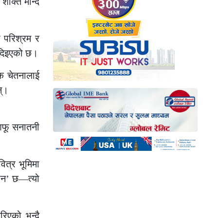
क्ति मान्दै
ा परिश्रम र
ड दिइएको छ।
मिक चेतनालाई
न्।
 आफू सनातनी
ित्र भूमिमा
ञान’ छ—त्यो
रिएको भन्दै