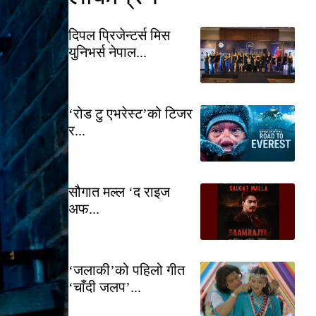
दिपल प्रिजेन्टर्स मिस
युनिभर्स नेपाल...
‘रोड टु एभरेस्ट’को टिजर
र...
सौगात मल्ल ‘द राइज
अफ...
‘जलाकी’को पहिलो गीत
‘चाँदी जलप’...