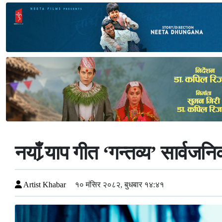
नयाँ र्‍याप गीत ‘गन्तव्य’ सार्वजन
Artist Khabar
१० मंसिर २०८२, बुधबार १४:४१