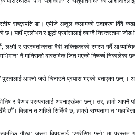
ै परिस्थितिमा पनि ‘महाकाल’ र ‘पशुपतिनाथ’ को आशीर्वादलाई श
र्व भारतीय राष्ट्रपति डा। एपीजे अब्दुल कलामको उदाहरण दिँदै कड
ो छ। यहाँ प्रलोभन र झूटो प्रशंसालाई त्याग्दै निरन्तरतामा जो
गा, लक्ष्मी र सरस्वतीजस्ता दैवी शक्तिहरूको स्मरण गर्दै आध्यात्
्वाभिमान’ नै मानिसको वास्तविक जित भएको निष्कर्ष निकालेका छ
ाँ पुस्तालाई आफ्नो जरो चिनाउने प्रयास भएको बताएका छन् ।
ज्योतिष र वैष्णव परम्परालाई अपनाइरहेका छन्। तर, हामी आफ्नै पव
दै छौँ। विज्ञान त अहिले सिकिँदै छ, हाम्रो सभ्यतामा त ‘महाविज्
स्कृतिक गौरव’ जस्ता विषयलाई ‘एग्रेसिभ फ्लो’ मा प्रस्तुत ग