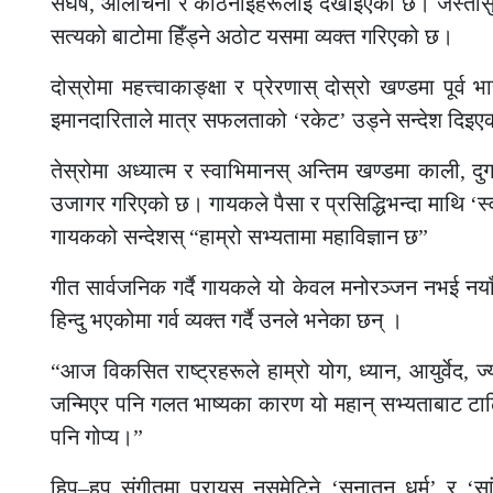
संघर्ष, आलोचना र कठिनाइहरूलाई देखाइएको छ। जस्तोसुक
सत्यको बाटोमा हिँड्ने अठोट यसमा व्यक्त गरिएको छ।
दोस्रोमा महत्त्वाकाङ्क्षा र प्रेरणास् दोस्रो खण्डमा पू
इमानदारिताले मात्र सफलताको ‘रकेट’ उड्ने सन्देश दिइएक
तेस्रोमा अध्यात्म र स्वाभिमानस् अन्तिम खण्डमा काली, दुर्
उजागर गरिएको छ। गायकले पैसा र प्रसिद्धिभन्दा माथि ‘स
गायकको सन्देशस् “हाम्रो सभ्यतामा महाविज्ञान छ”
गीत सार्वजनिक गर्दै गायकले यो केवल मनोरञ्जन नभई नय
हिन्दु भएकोमा गर्व व्यक्त गर्दै उनले भनेका छन् ।
“आज विकसित राष्ट्रहरूले हाम्रो योग, ध्यान, आयुर्वेद, 
जन्मिएर पनि गलत भाष्यका कारण यो महान् सभ्यताबाट टाढिँ
पनि गोप्य।”
हिप–हप संगीतमा प्रायस् नसमेटिने ‘सनातन धर्म’ र ‘सां