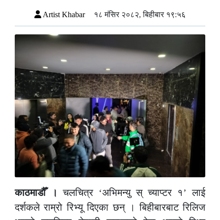
Artist Khabar
१८ मंसिर २०८२, बिहीबार १९:५६
काठमाडौँ ।
चलचित्र ‘अभिमन्यु स् च्याप्टर १’ लाई
दर्शकले राम्रो रिभ्यू दिएका छन् । बिहीबारबाट रिलिज