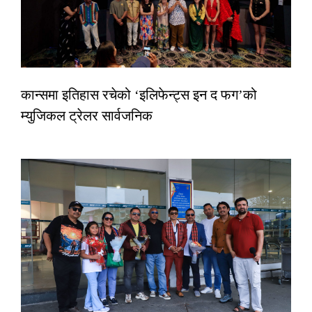
कान्समा इतिहास रचेको ‘इलिफेन्ट्स इन द फग’को
म्युजिकल ट्रेलर सार्वजनिक