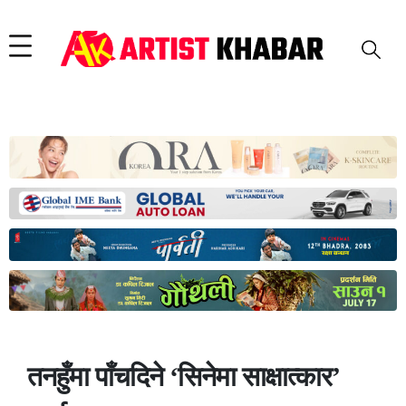
तनहुँमा पाँचदिने ‘सिनेमा साक्षात्कार’