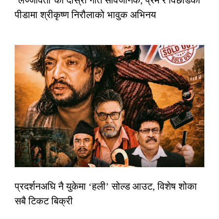
‘लज्जावती’को दोस्रो गीत सार्वजनिक, प्रेम र विछोडको
पीडामा श्रीकृष्ण निरौलाको भावुक अभिनय
प्रदर्शनअघि नै युकेमा ‘हली’ सोल्ड आउट, विशेष शोका
सबै टिकट बिक्री