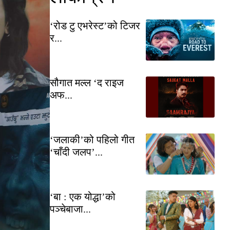
‘रोड टु एभरेस्ट’को टिजर
र...
सौगात मल्ल ‘द राइज
अफ...
‘जलाकी’को पहिलो गीत
‘चाँदी जलप’...
‘बा : एक योद्धा’को
पञ्चेबाजा...