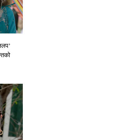
 जलप’
न्तको