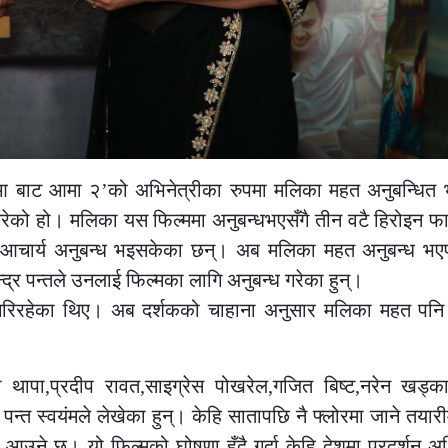
ल्म ‘आ बाट आमा २’को अभिनेत्रीका रुपमा मलिका महत अनुबन्धि
त गरेको हो। मलिका यस फिल्ममा अनुबन्धभएसँगै तीन वटै हिरोइन
ता आचार्य अनुबन्ध भइसकेका छन्। अब मलिका महत अनुबन्ध भए
्र पन्तले उनलाई फिल्मका लागि अनुबन्ध गरेका हुन्।
 गरिरहेका थिए। अब दर्शकको चाहाना अनुसार मलिका महत पनि 
 थापा,प्रदीप रावत,साइग्रेस पोखरेल,गजित बिष्ट,नरेन खड्का
 स्वयंमले लेखेका हुन्। केहि सातापछि नै फ्लोरमा जाने तयारी
 आउने छ। यो फिल्मको घोषणा हुँदै गर्दा केहि देशमा प्रदर्शन 