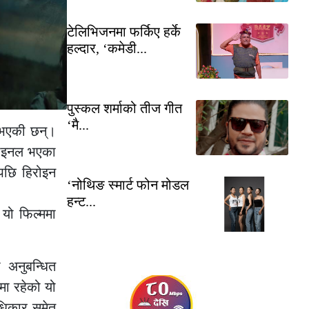
टेलिभिजनमा फर्किए हर्के
हल्दार, ‘कमेडी...
पुस्कल शर्माको तीज गीत
‘मै...
त भएकी छन्।
 फाइनल भएका
पछि हिरोइन
‘नोथिङ स्मार्ट फोन मोडल
हन्ट...
यो फिल्ममा
 अनुबन्धित
मा रहेको यो
अधिकार समेत