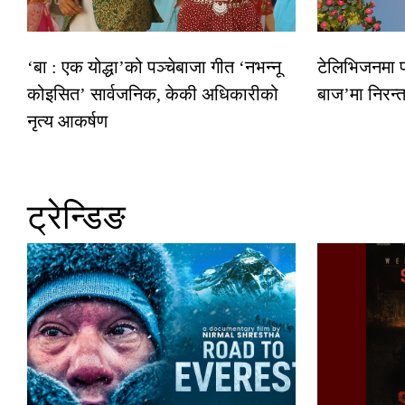
‘बा : एक योद्धा’को पञ्चेबाजा गीत ‘नभन्नू
टेलिभिजनमा फर
कोइसित’ सार्वजनिक, केकी अधिकारीको
बाज’मा निरन्त
नृत्य आकर्षण
ट्रेन्डिङ