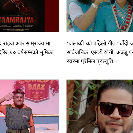
द राइज अफ साम्राज्य’मा
‘जलाकी’को पहिलो गीत ‘चाँदी
देखि ८० वर्षसम्मको भूमिका
सार्वजनिक, एसडी योगी–अञ्जु प
स्वरमा प्रेमिल प्रस्तुति