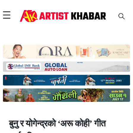
बुनु र योगेन्द्रको ‘अरू कोही’ गीत