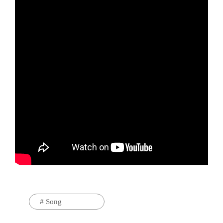
#
Song