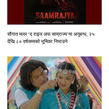
सौगात मल्ल ‘द राइज अफ साम्राज्य’मा अनुबन्ध, २५
देखि ८० वर्षसम्मको भूमिका निभाउने