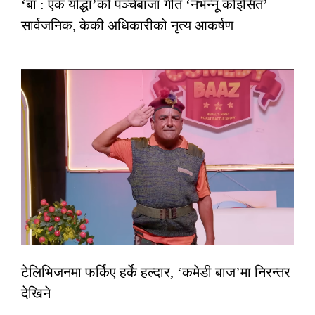
‘बा : एक योद्धा’को पञ्चेबाजा गीत ‘नभन्नू कोइसित’
सार्वजनिक, केकी अधिकारीको नृत्य आकर्षण
टेलिभिजनमा फर्किए हर्के हल्दार, ‘कमेडी बाज’मा निरन्तर
देखिने