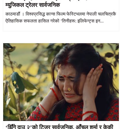
म्युजिकल ट्रेलर सार्वजनिक
काठमाडौं । विश्वप्रसिद्ध कान्स फिल्म फेस्टिभलमा नेपाली चलचित्रकै
ऐतिहासिक सफलता हासिल गरेको ‘तिनीहरू: इलिफेन्ट्स इन...
‘झिँगे दाउ २’को टिजर सार्वजनिक, आँचल शर्मा र केकी