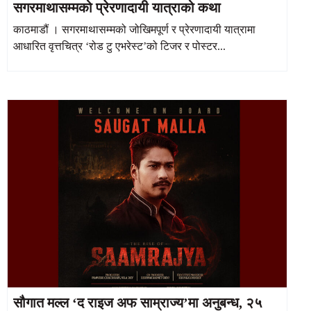
सगरमाथासम्मको प्रेरणादायी यात्राको कथा
काठमाडौं । सगरमाथासम्मको जोखिमपूर्ण र प्रेरणादायी यात्रामा
आधारित वृत्तचित्र ‘रोड टु एभरेस्ट’को टिजर र पोस्टर...
सौगात मल्ल ‘द राइज अफ साम्राज्य’मा अनुबन्ध, २५