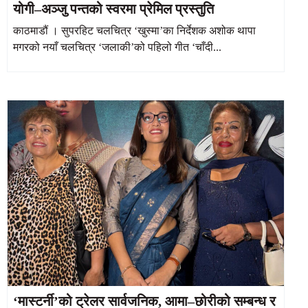
योगी–अञ्जु पन्तको स्वरमा प्रेमिल प्रस्तुति
काठमाडौं । सुपरहिट चलचित्र ‘खुस्मा’का निर्देशक अशोक थापा
मगरको नयाँ चलचित्र ‘जलाकी’को पहिलो गीत ‘चाँदी...
‘मास्टर्नी’को ट्रेलर सार्वजनिक, आमा–छोरीको सम्बन्ध र