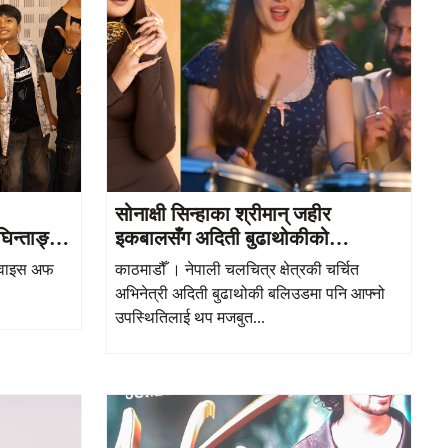
सोनाक्षी सिन्हाका श्रीमान् जहीर
घिन्ताङ्ग
इकबालसँग अदिती बुढाथोकीको
क
‘फरिश्ता’मा रोमान्टिक केमेस्ट्री
भ्वाइस अफ
काठमाडौँ । नेपाली चलचित्र क्षेत्रकी चर्चित
अभिनेत्री अदिती बुढाथोकी बलिउडमा पनि आफ्नो
उपस्थितिलाई थप मजबुत...