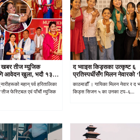
िक खबर तीज म्युजिक
द भ्वाइस किड्सका उत्कृष्ट ६
गि आवेदन खुला, भदौ १३
प्रतिस्पर्धीसँग मिलन नेवारको ‘
 गर्न सकिने
घिन्ताङ्ग मादलु’ गीत सार्वजनि
ू नारीहरूको महान् पर्व हरितालिका
काठमाडौँ । गायिका मिलन नेवार र द 
ीज फेस्टिबल एवं पाँचौं म्युजिक
किड्स सिजन ५ का उनका टप–६...