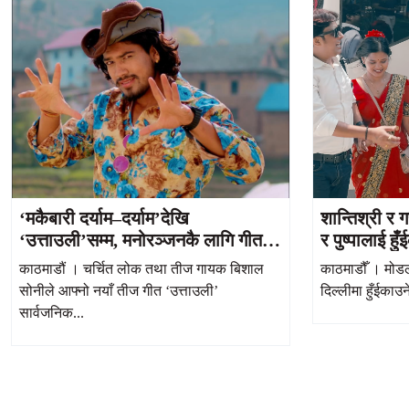
‘मकैबारी दर्याम–दर्याम’देखि
शान्तिश्री र 
‘उत्ताउली’सम्म, मनोरञ्जनकै लागि गीत
र पुष्पालाई हु
बनाउँछु : बिशाल सोनी
काठमाडौं । चर्चित लोक तथा तीज गायक बिशाल
काठमाडौँ । मोडल 
सोनीले आफ्नो नयाँ तीज गीत ‘उत्ताउली’
दिल्लीमा हुँईकाउन
सार्वजनिक...