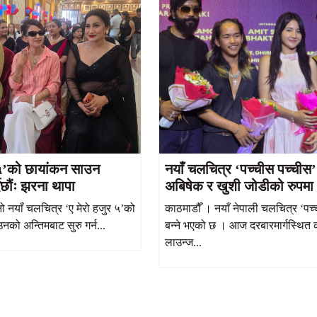
 ५’को छायांकन साउन
नयाँ चलचित्र ‘पच्चीस पच्चीस’ 
दैछौंः झरना थापा
अबिषेक र खुशी जोडीको रुपमा
ो नयाँ चलचित्र ‘ए मेरो हजुर ५’को
काठमाडौँ । नयाँ नेपाली चलचित्र ‘पच
को अन्तिमबाट सुरु गर्न...
बन्ने भएको छ । आज दरबारमार्गस्थित
लाउन्ज...