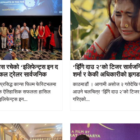
ास रचेको ‘इलिफेन्ट्स इन द
‘झिँगे दाउ २’को टिजर सार्व
कल ट्रेलर सार्वजनिक
शर्मा र केकी अधिकारीको झगडाल
भावनाको मिश्रण
प्रसिद्ध कान्स फिल्म फेस्टिभलमा
काठमाडौं । आगामी असोज २ गतेदेखि प्
रकै ऐतिहासिक सफलता हासिल
आउने चलचित्र ‘झिँगे दाउ २’को टिजर
इलिफेन्ट्स इन...
गरिएको...