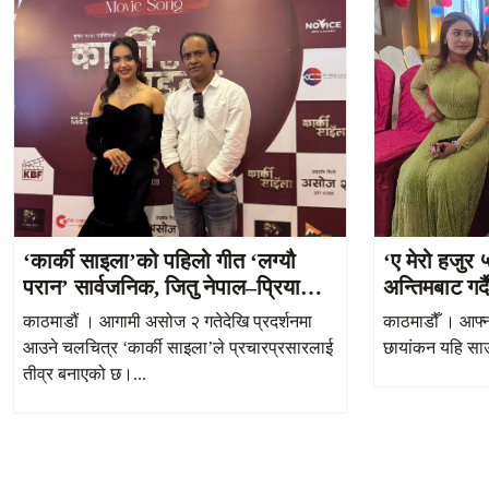
‘कार्की साइला’को पहिलो गीत ‘लग्यौ
‘ए मेरो हजुर
परान’ सार्वजनिक, जितु नेपाल–प्रियाना
अन्तिमबाट गर्
आचार्यको रोमान्स आकर्षक
काठमाडौं । आगामी असोज २ गतेदेखि प्रदर्शनमा
काठमाडौँ । आफ्न
आउने चलचित्र ‘कार्की साइला’ले प्रचारप्रसारलाई
छायांकन यहि साउन
तीव्र बनाएको छ।...