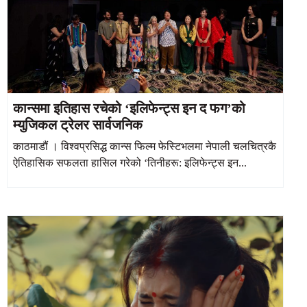
कान्समा इतिहास रचेको ‘इलिफेन्ट्स इन द फग’को
म्युजिकल ट्रेलर सार्वजनिक
काठमाडौं । विश्वप्रसिद्ध कान्स फिल्म फेस्टिभलमा नेपाली चलचित्रकै
ऐतिहासिक सफलता हासिल गरेको ‘तिनीहरू: इलिफेन्ट्स इन...