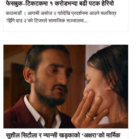
फेसबुक–टिकटकमा १ करोडभन्दा बढी पटक हेरियो
काठमाडौं । आगामी असोज २ गतेदेखि प्रदर्शनमा आउने चलचित्र
‘झिँगे दाउ २’को टिजरले सामाजिक सञ्जालमा...
सुशील सिटौला र न्यान्सी खड्काको ‘अक्षरा’को मार्मिक