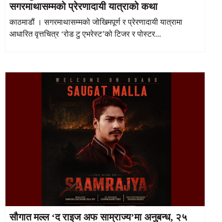
सगरमाथासम्मको प्रेरणादायी यात्राको कथा
काठमाडौं । सगरमाथासम्मको जोखिमपूर्ण र प्रेरणादायी यात्रामा
आधारित वृत्तचित्र ‘रोड टु एभरेस्ट’को टिजर र पोस्टर...
सौगात मल्ल ‘द राइज अफ साम्राज्य’मा अनुबन्ध, २५