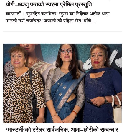
योगी–अञ्जु पन्तको स्वरमा प्रेमिल प्रस्तुति
काठमाडौं । सुपरहिट चलचित्र ‘खुस्मा’का निर्देशक अशोक थापा
मगरको नयाँ चलचित्र ‘जलाकी’को पहिलो गीत ‘चाँदी...
‘मास्टर्नी’को ट्रेलर सार्वजनिक, आमा–छोरीको सम्बन्ध र