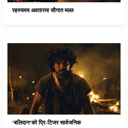
रहस्यमय अवतारमा सौगात मल्ल
‘बलिदान’को प्रि-टिजर सार्वजनिक