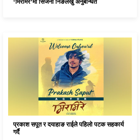
‘मिरमिरे’मा सिर्जना निङलेखु अनुबन्धित
प्रकाश सपूत र दयाहाङ राईले पहिलो पटक सहकार्य
गर्दै