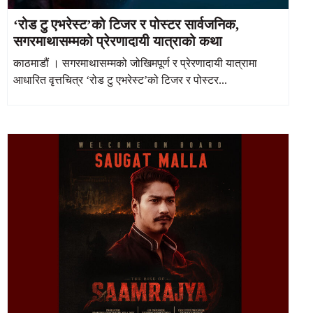
‘रोड टु एभरेस्ट’को टिजर र पोस्टर सार्वजनिक,
सगरमाथासम्मको प्रेरणादायी यात्राको कथा
काठमाडौं । सगरमाथासम्मको जोखिमपूर्ण र प्रेरणादायी यात्रामा
आधारित वृत्तचित्र ‘रोड टु एभरेस्ट’को टिजर र पोस्टर...