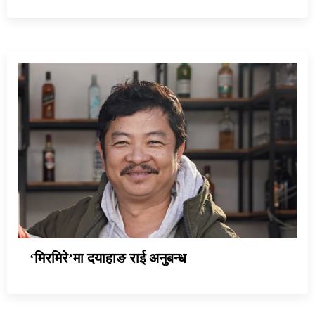
‘मिरमिरे’मा दयाहाङ राई अनुबन्ध