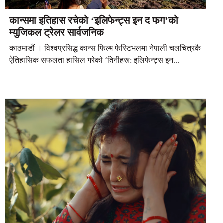
कान्समा इतिहास रचेको ‘इलिफेन्ट्स इन द फग’को
म्युजिकल ट्रेलर सार्वजनिक
काठमाडौं । विश्वप्रसिद्ध कान्स फिल्म फेस्टिभलमा नेपाली चलचित्रकै
ऐतिहासिक सफलता हासिल गरेको ‘तिनीहरू: इलिफेन्ट्स इन...