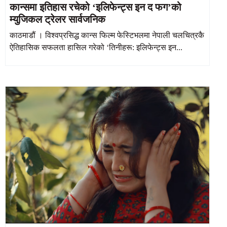
कान्समा इतिहास रचेको ‘इलिफेन्ट्स इन द फग’को
म्युजिकल ट्रेलर सार्वजनिक
काठमाडौं । विश्वप्रसिद्ध कान्स फिल्म फेस्टिभलमा नेपाली चलचित्रकै
ऐतिहासिक सफलता हासिल गरेको ‘तिनीहरू: इलिफेन्ट्स इन...