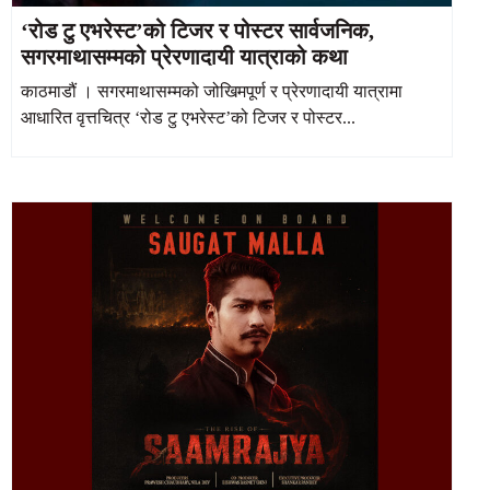
‘रोड टु एभरेस्ट’को टिजर र पोस्टर सार्वजनिक,
सगरमाथासम्मको प्रेरणादायी यात्राको कथा
काठमाडौं । सगरमाथासम्मको जोखिमपूर्ण र प्रेरणादायी यात्रामा
आधारित वृत्तचित्र ‘रोड टु एभरेस्ट’को टिजर र पोस्टर...