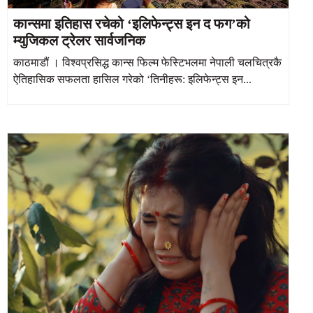
कान्समा इतिहास रचेको ‘इलिफेन्ट्स इन द फग’को
म्युजिकल ट्रेलर सार्वजनिक
काठमाडौं । विश्वप्रसिद्ध कान्स फिल्म फेस्टिभलमा नेपाली चलचित्रकै
ऐतिहासिक सफलता हासिल गरेको ‘तिनीहरू: इलिफेन्ट्स इन...