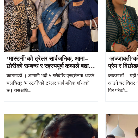
‘मास्टर्नी’को ट्रेलर सार्वजनिक, आमा–
‘लज्जावती’को
छोरीको सम्बन्ध र रहस्यपूर्ण कथाले बढायो
प्रेम र विछोड
उत्सुकता
निरौलाको भा
काठमाडौं । आगामी भदौ ५ गतेदेखि प्रदर्शनमा आउने
काठमाडौं । यही 
चलचित्र ‘मास्टर्नी’को ट्रेलर सार्वजनिक गरिएको
आउने चलचित्र ‘
छ। यसअघि...
पिर परेको...