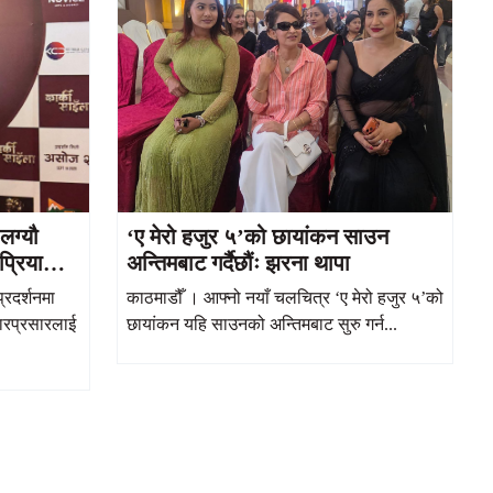
लग्यौ
‘ए मेरो हजुर ५’को छायांकन साउन
प्रियाना
अन्तिमबाट गर्दैछौंः झरना थापा
रदर्शनमा
काठमाडौँ । आफ्नो नयाँ चलचित्र ‘ए मेरो हजुर ५’को
ारप्रसारलाई
छायांकन यहि साउनको अन्तिमबाट सुरु गर्न...