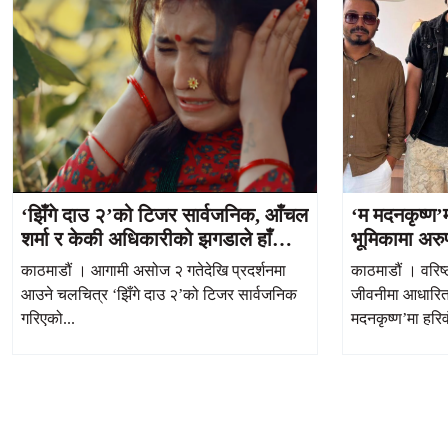
‘झिँगे दाउ २’को टिजर सार्वजनिक, आँचल
‘म मदनकृष्ण’
शर्मा र केकी अधिकारीको झगडाले हाँसो र
भूमिकामा अरुण 
भावनाको मिश्रण
काठमाडौं । आगामी असोज २ गतेदेखि प्रदर्शनमा
काठमाडौं । वरिष
आउने चलचित्र ‘झिँगे दाउ २’को टिजर सार्वजनिक
जीवनीमा आधारित
गरिएको...
मदनकृष्ण’मा हरिव