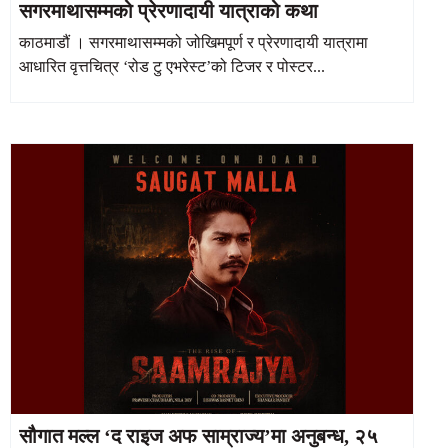
सगरमाथासम्मको प्रेरणादायी यात्राको कथा
काठमाडौं । सगरमाथासम्मको जोखिमपूर्ण र प्रेरणादायी यात्रामा
आधारित वृत्तचित्र ‘रोड टु एभरेस्ट’को टिजर र पोस्टर...
सौगात मल्ल ‘द राइज अफ साम्राज्य’मा अनुबन्ध, २५