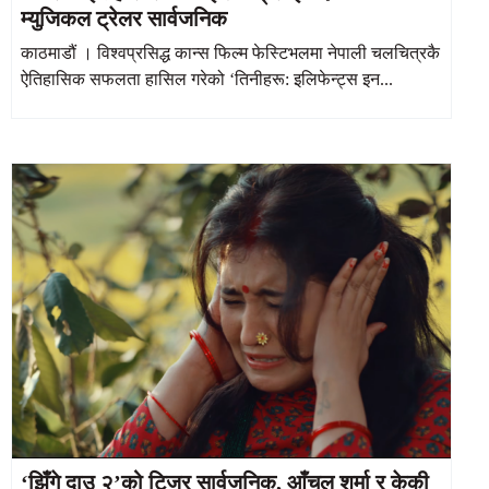
म्युजिकल ट्रेलर सार्वजनिक
काठमाडौं । विश्वप्रसिद्ध कान्स फिल्म फेस्टिभलमा नेपाली चलचित्रकै
ऐतिहासिक सफलता हासिल गरेको ‘तिनीहरू: इलिफेन्ट्स इन...
‘झिँगे दाउ २’को टिजर सार्वजनिक, आँचल शर्मा र केकी