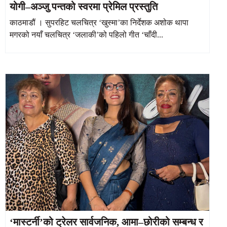
योगी–अञ्जु पन्तको स्वरमा प्रेमिल प्रस्तुति
काठमाडौं । सुपरहिट चलचित्र ‘खुस्मा’का निर्देशक अशोक थापा
मगरको नयाँ चलचित्र ‘जलाकी’को पहिलो गीत ‘चाँदी...
‘मास्टर्नी’को ट्रेलर सार्वजनिक, आमा–छोरीको सम्बन्ध र