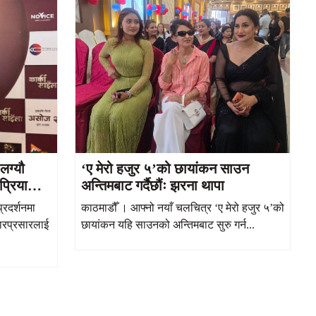
लग्यौ
‘ए मेरो हजुर ५’को छायांकन साउन
प्रियाना
अन्तिमबाट गर्दैछौंः झरना थापा
रदर्शनमा
काठमाडौँ । आफ्नो नयाँ चलचित्र ‘ए मेरो हजुर ५’को
ारप्रसारलाई
छायांकन यहि साउनको अन्तिमबाट सुरु गर्न...