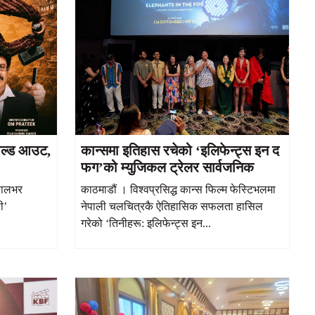
सोल्ड आउट,
कान्समा इतिहास रचेको ‘इलिफेन्ट्स इन द
फग’को म्युजिकल ट्रेलर सार्वजनिक
पालभर
काठमाडौं । विश्वप्रसिद्ध कान्स फिल्म फेस्टिभलमा
ी’
नेपाली चलचित्रकै ऐतिहासिक सफलता हासिल
गरेको ‘तिनीहरू: इलिफेन्ट्स इन...