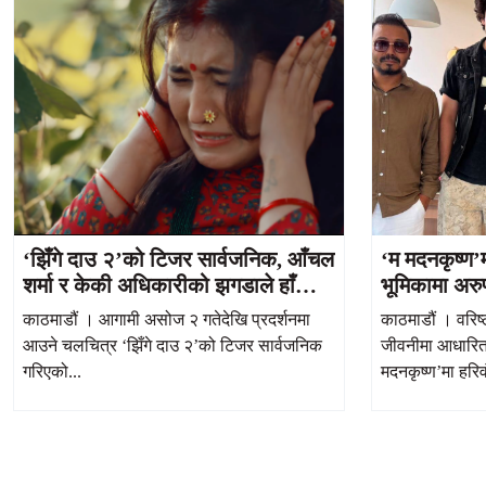
‘झिँगे दाउ २’को टिजर सार्वजनिक, आँचल
‘म मदनकृष्ण’
शर्मा र केकी अधिकारीको झगडाले हाँसो र
भूमिकामा अरुण 
भावनाको मिश्रण
काठमाडौं । आगामी असोज २ गतेदेखि प्रदर्शनमा
काठमाडौं । वरिष
आउने चलचित्र ‘झिँगे दाउ २’को टिजर सार्वजनिक
जीवनीमा आधारित
गरिएको...
मदनकृष्ण’मा हरिव