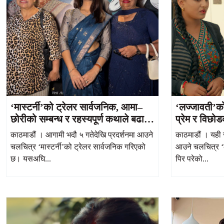
‘मास्टर्नी’को ट्रेलर सार्वजनिक, आमा–
‘लज्जावती’को
छोरीको सम्बन्ध र रहस्यपूर्ण कथाले बढायो
प्रेम र विछोड
उत्सुकता
निरौलाको भा
काठमाडौं । आगामी भदौ ५ गतेदेखि प्रदर्शनमा आउने
काठमाडौं । यही 
चलचित्र ‘मास्टर्नी’को ट्रेलर सार्वजनिक गरिएको
आउने चलचित्र ‘
छ। यसअघि...
पिर परेको...