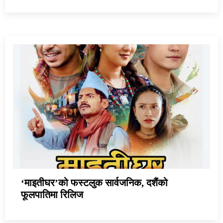
‘माइतीघर’को फस्टलुक सार्वजनिक, दशैंको
फूलपातिमा रिलिज