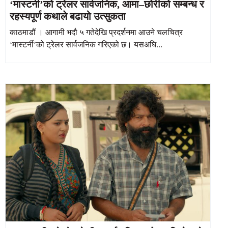
‘मास्टर्नी’को ट्रेलर सार्वजनिक, आमा–छोरीको सम्बन्ध र
रहस्यपूर्ण कथाले बढायो उत्सुकता
काठमाडौं । आगामी भदौ ५ गतेदेखि प्रदर्शनमा आउने चलचित्र
‘मास्टर्नी’को ट्रेलर सार्वजनिक गरिएको छ। यसअघि...