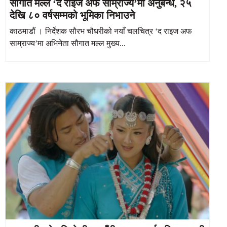
सौगात मल्ल ‘द राइज अफ साम्राज्य’मा अनुबन्ध, २५
देखि ८० वर्षसम्मको भूमिका निभाउने
काठमाडौं । निर्देशक सौरभ चौधरीको नयाँ चलचित्र ‘द राइज अफ
साम्राज्य’मा अभिनेता सौगात मल्ल मुख्य...