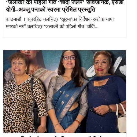
‘जलाकी’को पहिलो गीत ‘चाँदी जलप’ सार्वजनिक, एसडी
योगी–अञ्जु पन्तको स्वरमा प्रेमिल प्रस्तुति
काठमाडौं । सुपरहिट चलचित्र ‘खुस्मा’का निर्देशक अशोक थापा
मगरको नयाँ चलचित्र ‘जलाकी’को पहिलो गीत ‘चाँदी...