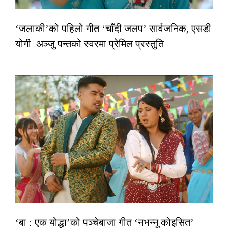
‘जलाकी’को पहिलो गीत ‘चाँदी जलप’ सार्वजनिक, एसडी
योगी–अञ्जु पन्तको स्वरमा प्रेमिल प्रस्तुति
‘बा : एक योद्धा’को पञ्चेबाजा गीत ‘नभन्नू कोइसित’