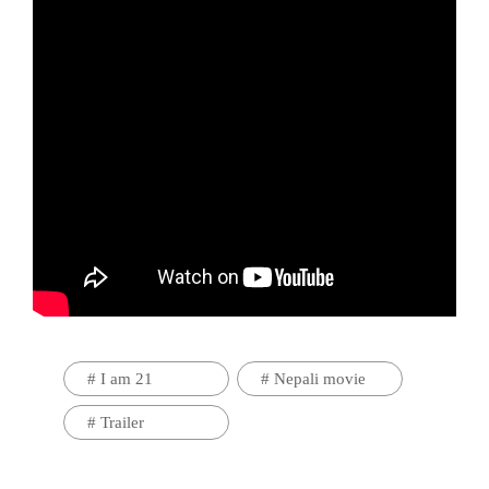
#
I am 21
#
Nepali movie
#
Trailer