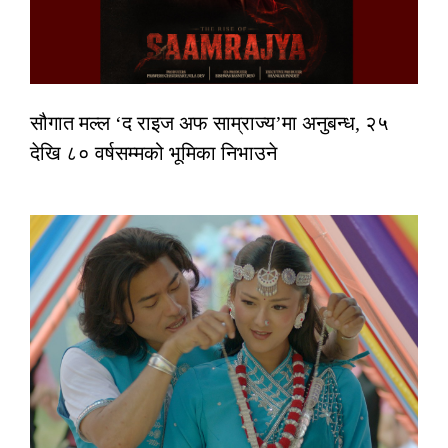
सौगात मल्ल ‘द राइज अफ साम्राज्य’मा अनुबन्ध, २५
देखि ८० वर्षसम्मको भूमिका निभाउने