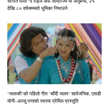
सौगात मल्ल ‘द राइज अफ साम्राज्य’मा अनुबन्ध, २५
देखि ८० वर्षसम्मको भूमिका निभाउने
‘जलाकी’को पहिलो गीत ‘चाँदी जलप’ सार्वजनिक, एसडी
योगी–अञ्जु पन्तको स्वरमा प्रेमिल प्रस्तुति