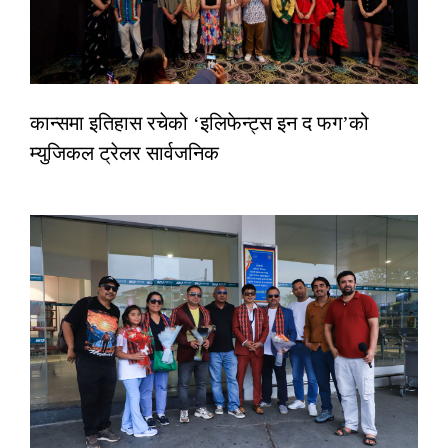
कान्समा इतिहास रचेको ‘इलिफेन्ट्स इन द फग’को
म्युजिकल ट्रेलर सार्वजनिक