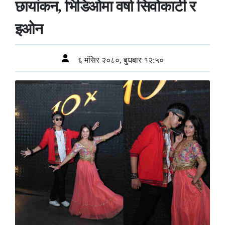
छायांकन, भिडिओमा वर्षा सिवोकाटी र
इओन
६ मंसिर २०८०, बुधबार १२:५०