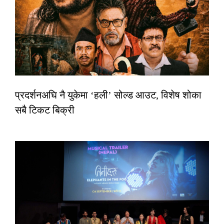
प्रदर्शनअघि नै युकेमा ‘हली’ सोल्ड आउट, विशेष शोका
सबै टिकट बिक्री