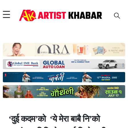
‘दुई कदम’को ‘ये मेरा बाबै नि’को