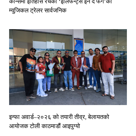
कान्समा इतिहास रचेको ‘इलिफेन्ट्स इन द फग’को
म्युजिकल ट्रेलर सार्वजनिक
इन्फा अवार्ड–२०२६ को तयारी तीव्र, बेलायतको
आयोजक टोली काठमाडौं आइपुग्यो