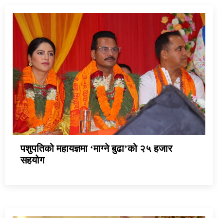
पशुपतिको महायज्ञमा ‘माग्ने बुढा’को २५ हजार
सहयोग