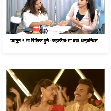
फागुन १ मा रिलिज हुने ‘जहाजैमा’मा वर्षा अनुबन्धित