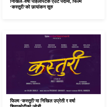
निखिल–वर्षा पहिलोपटक एउटै पर्दामा, फिल्म
‘कस्तुरी’को छायांकन सुरु
फिल्म ‘कस्तुरी’मा निखिल उप्रेती र वर्षा
शिवाकोटीको जोडी