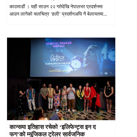
काठमाडौं । यही साउन २२ गतेदेखि नेपालभर प्रदर्शनमा
आउन लागेको चलचित्र ‘हली’ प्रदर्शनअघि नै बेलायतमा...
कान्समा इतिहास रचेको ‘इलिफेन्ट्स इन द
फग’को म्युजिकल ट्रेलर सार्वजनिक