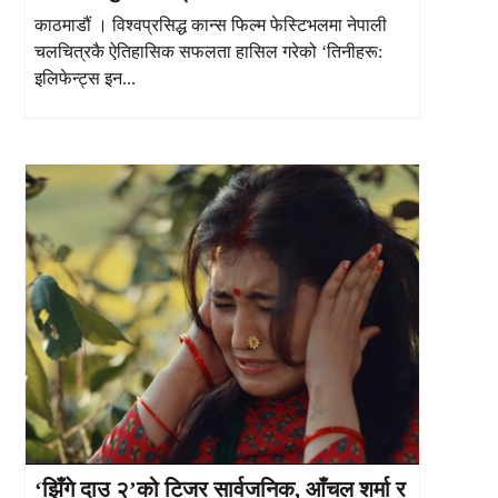
काठमाडौं । विश्वप्रसिद्ध कान्स फिल्म फेस्टिभलमा नेपाली
चलचित्रकै ऐतिहासिक सफलता हासिल गरेको ‘तिनीहरू:
इलिफेन्ट्स इन...
‘झिँगे दाउ २’को टिजर सार्वजनिक, आँचल शर्मा र