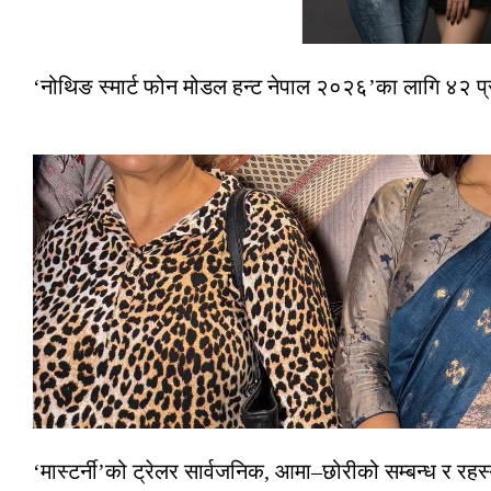
‘नोथिङ स्मार्ट फोन मोडल हन्ट नेपाल २०२६’का लागि ४२ प
‘मास्टर्नी’को ट्रेलर सार्वजनिक, आमा–छोरीको सम्बन्ध र रहस्