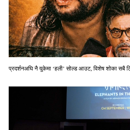
प्रदर्शनअघि नै युकेमा ‘हली’ सोल्ड आउट, विशेष शोका सबै 