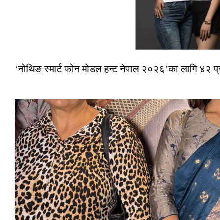
‘नोथिङ स्मार्ट फोन मोडल हन्ट नेपाल २०२६’का लागि ४२ प