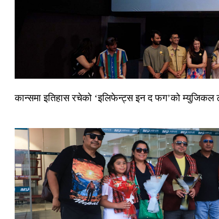
कान्समा इतिहास रचेको ‘इलिफेन्ट्स इन द फग’को म्युजिकल ट