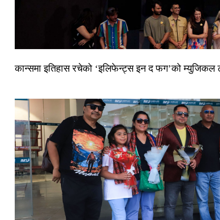
कान्समा इतिहास रचेको ‘इलिफेन्ट्स इन द फग’को म्युजिकल ट