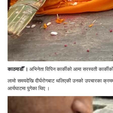
काठमाडौँ ।
अभिनेता विपिन कार्कीको आमा सरस्वती कार्कीको 
लामो समयदेखि दीर्घरोगबाट थलिएकी उनको उपचारका क्रममा बि
आर्यघाटमा पुगेका थिए ।