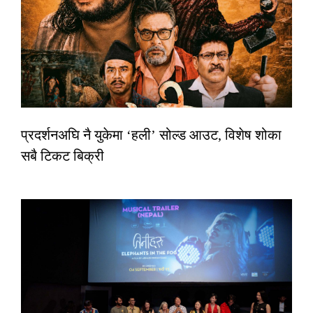
प्रदर्शनअघि नै युकेमा ‘हली’ सोल्ड आउट, विशेष शोका
सबै टिकट बिक्री