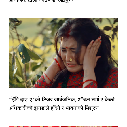
आयोजक टोली काठमाडौं आइपुग्यो
‘झिँगे दाउ २’को टिजर सार्वजनिक, आँचल शर्मा र केकी
अधिकारीको झगडाले हाँसो र भावनाको मिश्रण