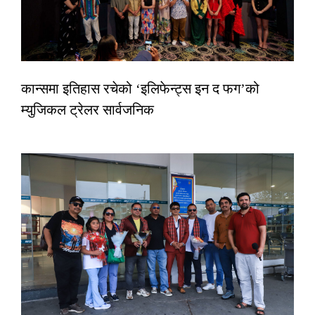
कान्समा इतिहास रचेको ‘इलिफेन्ट्स इन द फग’को
म्युजिकल ट्रेलर सार्वजनिक