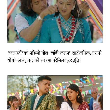
‘जलाकी’को पहिलो गीत ‘चाँदी जलप’ सार्वजनिक, एसडी
योगी–अञ्जु पन्तको स्वरमा प्रेमिल प्रस्तुति