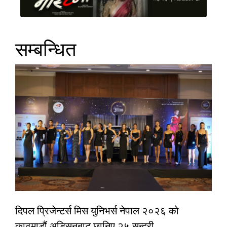
सम्बन्धित
दिपल प्रिजेन्टर्स मिस युनिभर्स नेपाल २०२६ को
काठमाडौं अडिसनबाट छानिए २५ सुन्दरी