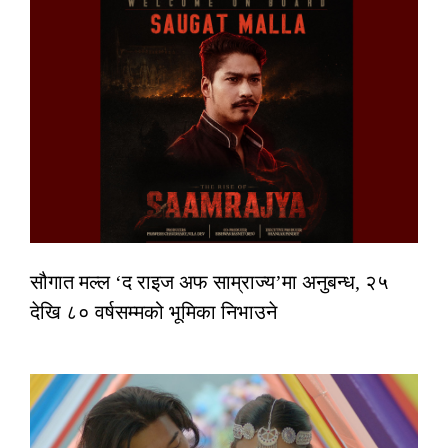
सौगात मल्ल ‘द राइज अफ साम्राज्य’मा अनुबन्ध, २५
देखि ८० वर्षसम्मको भूमिका निभाउने