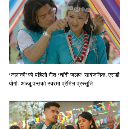
‘जलाकी’को पहिलो गीत ‘चाँदी जलप’ सार्वजनिक, एसडी
योगी–अञ्जु पन्तको स्वरमा प्रेमिल प्रस्तुति