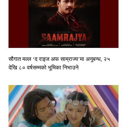
सौगात मल्ल ‘द राइज अफ साम्राज्य’मा अनुबन्ध, २५
देखि ८० वर्षसम्मको भूमिका निभाउने