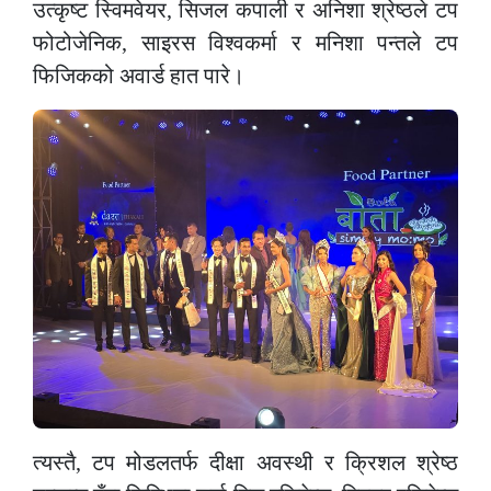
उत्कृष्ट स्विमवेयर, सिजल कपाली र अनिशा श्रेष्ठले टप
फोटोजेनिक, साइरस विश्वकर्मा र मनिशा पन्तले टप
फिजिकको अवार्ड हात पारे।
त्यस्तै, टप मोडलतर्फ दीक्षा अवस्थी र क्रिशल श्रेष्ठ