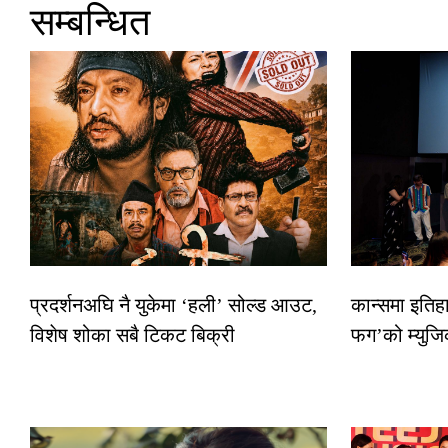
सम्बन्धित
प्रदर्शनअघि नै युकेमा ‘हली’ सोल्ड आउट,
कान्समा इतिह
विशेष शोका सबै टिकट बिक्री
फग’को म्युजि