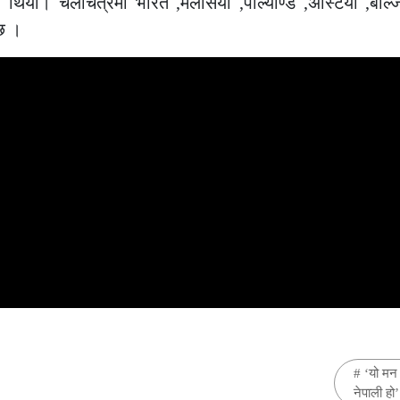
 थियो। चलचित्रमा भारत ,मलेसिया ,पोल्याण्ड ,अस्टिया ,बेल
छ ।
#
‘यो मन 
नेपाली हो’