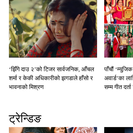
‘झिँगे दाउ २’को टिजर सार्वजनिक, आँचल
पाँचौं ‘म्युज
शर्मा र केकी अधिकारीको झगडाले हाँसो र
अवार्ड’का ला
भावनाको मिश्रण
सम्म गीत दर्ता
ट्रेन्डिङ