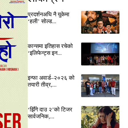
प्रदर्शनअघि नै युकेमा
‘हली’ सोल्ड...
कान्समा इतिहास रचेको
‘इलिफेन्ट्स इन...
इन्फा अवार्ड–२०२६ को
तयारी तीव्र,...
‘झिँगे दाउ २’को टिजर
सार्वजनिक,...