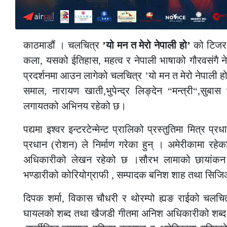
काठमाडौं । चलचित्र
’यो मन त मेरो नेपाली हो’
को टिजर 
कला, यसको ईतिहास, महत्व र नेपाली भाषाको गौरवसंगै न
प्रदर्शनमा आउन लागेको चलचित्र ’यो मन त मेरो नेपाली हो’
समाल, नारायण खाती,भुपेन्द्र लिङ्देन “मन्त्री“,सुबास
लगायतको अभिनय रहेको छ।
पद्यमा इश्वर इन्टरटेन्मेन्ट प्रालिको प्रस्तुतिमा मित्र प
प्रधान (रोशन) ले निर्माण गरेका हुन् । अमेरीकामा रहे
अधिकारीको लेखन रहेको छ ।सौरभ लामाको छायांकन ,दे
भण्डारीको कोरियोग्राफी , सम्पादक बनिश शाह तथा सिजि
दिपक शर्मा, विकास चौधरी र थोरम्पो ह्यङ राईको चलचित
घायलको शब्द तथा खैजडी गीतमा अनिश अधिकारीको शब्द