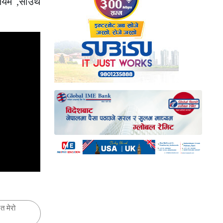
्जियम ,साउथ
त मेरो