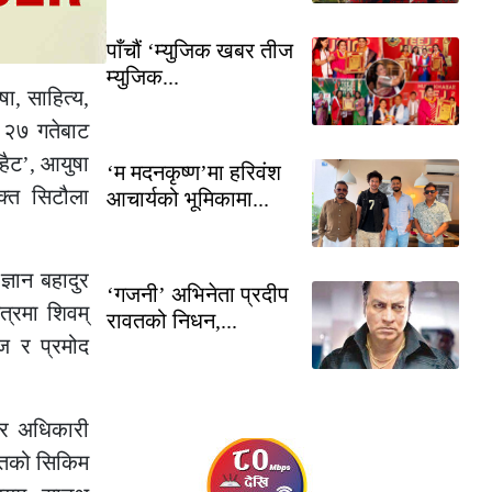
पाँचौं ‘म्युजिक खबर तीज
म्युजिक...
, साहित्य,
र २७ गतेबाट
‘हैट’, आयुषा
‘म मदनकृष्ण’मा हरिवंश
भक्त सिटौला
आचार्यको भूमिकामा...
ज्ञान बहादुर
‘गजनी’ अभिनेता प्रदीप
त्रमा शिवम्
रावतको निधन,...
ज र प्रमोद
ंकर अधिकारी
रतको सिकिम