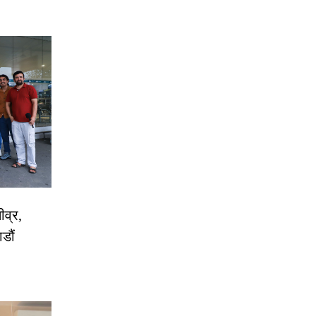
ीव्र,
डौं