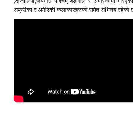
,दार्जीलिङ,जयगाउ पश्चिम् बङ्गाल र अमेरिकामा गरिएको
अफ्रीका र अमेरिकी कलाकारहरुको समेत अभिनय रहेको 