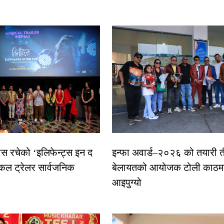
ास रचेको ‘इलिफेन्ट्स इन द
इन्फा अवार्ड–२०२६ को तयारी त
कल ट्रेलर सार्वजनिक
बेलायतको आयोजक टोली काठमा
आइपुग्यो