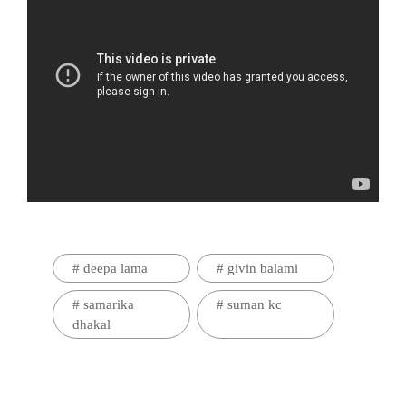
#
deepa lama
#
givin balami
#
samarika
#
suman kc
dhakal